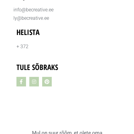
info@becreative.ee
ly@becreative.ee
HELISTA
+ 372
TULE SÕBRAKS
Mul on suur rõõm, et olete oma