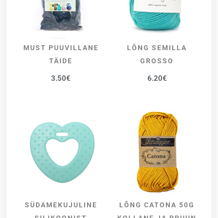
MUST PUUVILLANE
LÕNG SEMILLA
ADD TO BASKET
SELECT OPTIONS
TÄIDE
GROSSO
3.50
€
6.20
€
SÜDAMEKUJULINE
LÕNG CATONA 50G
SELECT OPTIONS
SELECT OPTIONS