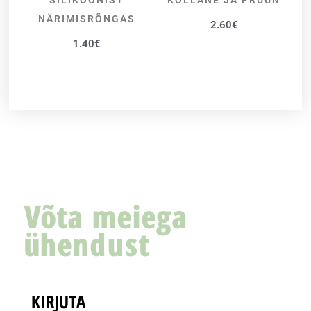
SILIKOONIST
KOLLANE JA PRUUN
NÄRIMISRÕNGAS
2.60
€
1.40
€
Võta meiega
ühendust
KIRJUTA