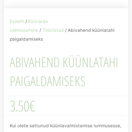
Esileht
/
Küünalde
valmistamine
/
Tööriistad
/ Abivahend küünlatahi
paigaldamiseks
ABIVAHEND KÜÜNLATAHI
PAIGALDAMISEKS
3.50
€
Kui olete sattunud küünlavalmistamise lummusesse,