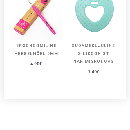
ERGONOOMILINE
SÜDAMEKUJULINE
LISA KORVI
VALI
HEEGELNÕEL 5MM
SILIKOONIST
NÄRIMISRÕNGAS
4.90
€
1.40
€