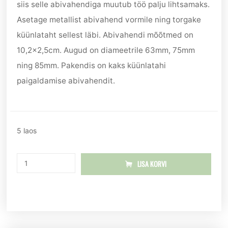
siis selle abivahendiga muutub töö palju lihtsamaks.
Asetage metallist abivahend vormile ning torgake
küünlataht sellest läbi. Abivahendi mõõtmed on
10,2×2,5cm. Augud on diameetrile 63mm, 75mm
ning 85mm. Pakendis on kaks küünlatahi
paigaldamise abivahendit.
5 laos
LISA KORVI