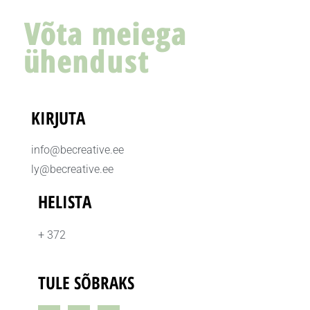
Võta meiega
ühendust
KIRJUTA
info@becreative.ee
ly@becreative.ee
HELISTA
+ 372
TULE SÕBRAKS