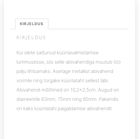
KIRJELDUS
KIRJELDUS
Kui olete sattunud küünlavalmistamise
lummusesse, siis selle abivahendiga muutub töö
palju lihtsamaks. Asetage metallist abivahend
vormile ning torgake küünlataht sellest läbi.
Abivahendi mõõtmed on 10,2×2,5cm. Augud on
diameetrile 63mm, 75mm ning 85mm. Pakendis
on kaks küünlatahi paigaldamise abivahendit.