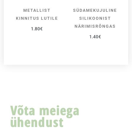
METALLIST
SÜDAMEKUJULINE
LISA KORVI
VALI
KINNITUS LUTILE
SILIKOONIST
NÄRIMISRÕNGAS
1.80
€
1.40
€
Võta meiega
ühendust