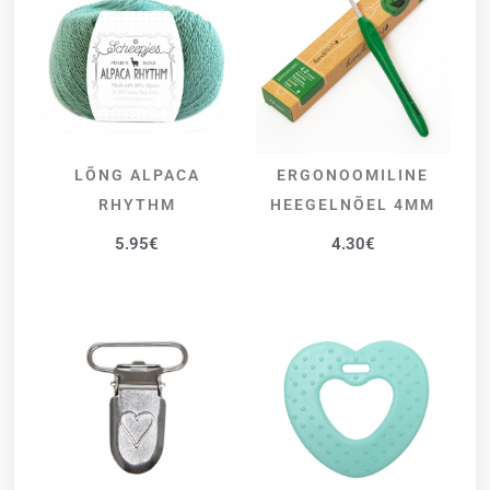
LÕNG ALPACA
ERGONOOMILINE
VALI
LISA KORVI
RHYTHM
HEEGELNÕEL 4MM
5.95
€
4.30
€