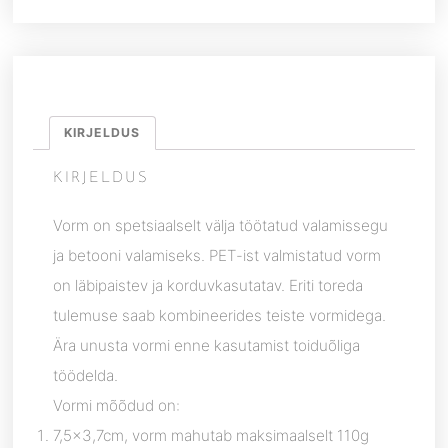
KIRJELDUS
KIRJELDUS
Vorm on spetsiaalselt välja töötatud valamissegu
ja betooni valamiseks. PET-ist valmistatud vorm
on läbipaistev ja korduvkasutatav. Eriti toreda
tulemuse saab kombineerides teiste vormidega.
Ära unusta vormi enne kasutamist toiduõliga
töödelda.
Vormi mõõdud on:
7,5×3,7cm, vorm mahutab maksimaalselt 110g