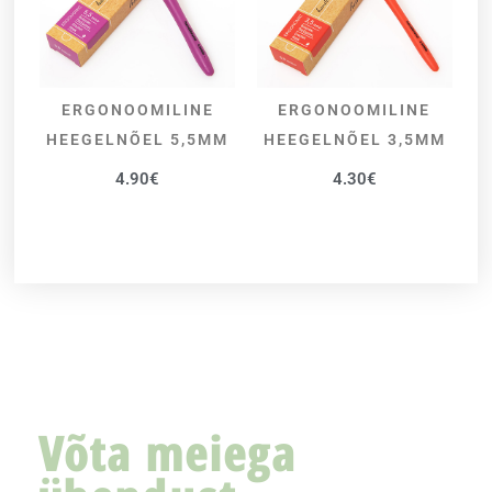
ERGONOOMILINE
ERGONOOMILINE
LISA KORVI
LISA KORVI
HEEGELNÕEL 5,5MM
HEEGELNÕEL 3,5MM
4.90
€
4.30
€
Võta meiega