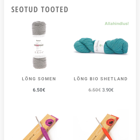
SEOTUD TOOTED
Allahindlus!
LÕNG SOMEN
LÕNG BIO SHETLAND
VALI
VALI
6.50
€
6.50
€
3.90
€