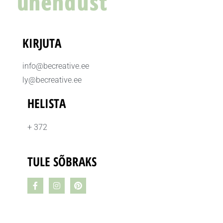
ühendust
KIRJUTA
info@becreative.ee
ly@becreative.ee
HELISTA
+ 372
TULE SÕBRAKS