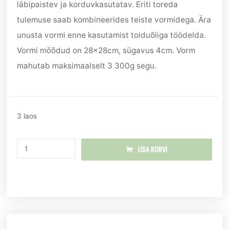
läbipaistev ja korduvkasutatav. Eriti toreda
tulemuse saab kombineerides teiste vormidega. Ära
unusta vormi enne kasutamist toiduõliga töödelda.
Vormi mõõdud on 28x28cm, sügavus 4cm. Vorm
mahutab maksimaalselt 3 300g segu.
3 laos
LISA KORVI