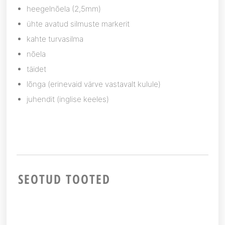
heegelnõela (2,5mm)
ühte avatud silmuste markerit
kahte turvasilma
nõela
täidet
lõnga (erinevaid värve vastavalt kulule)
juhendit (inglise keeles)
SEOTUD TOOTED