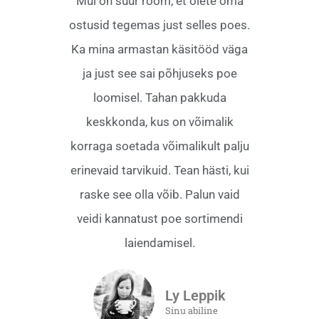
Mul on suur rõõm, et olete oma
ostusid tegemas just selles poes.
Ka mina armastan käsitööd väga
ja just see sai põhjuseks poe
loomisel. Tahan pakkuda
keskkonda, kus on võimalik
korraga soetada võimalikult palju
erinevaid tarvikuid. Tean hästi, kui
raske see olla võib. Palun vaid
veidi kannatust poe sortimendi
laiendamisel.
Ly Leppik
Sinu abiline