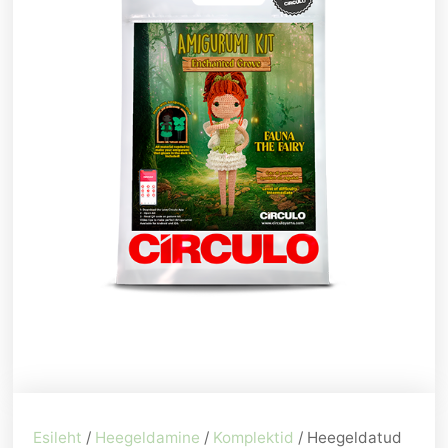
Esileht
/
Heegeldamine
/
Komplektid
/ Heegeldatud