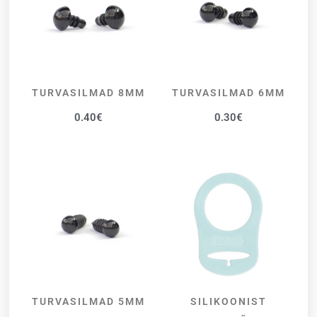
TURVASILMAD 8MM
TURVASILMAD 6MM
LISA KORVI
LISA KORVI
0.40
€
0.30
€
TURVASILMAD 5MM
SILIKOONIST
LISA KORVI
VALI