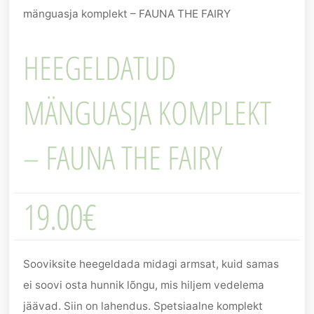
mänguasja komplekt – FAUNA THE FAIRY
HEEGELDATUD
MÄNGUASJA KOMPLEKT
– FAUNA THE FAIRY
19.00
€
Sooviksite heegeldada midagi armsat, kuid samas
ei soovi osta hunnik lõngu, mis hiljem vedelema
jäävad. Siin on lahendus. Spetsiaalne komplekt