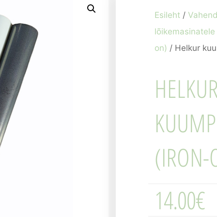
Esileht
/
Vahend
lõikemasinatele
on)
/ Helkur kuu
HELKU
KUUMPR
(IRON-
14.00
€