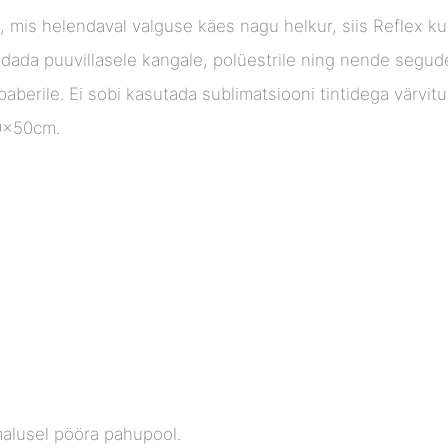
d, mis helendaval valguse käes nagu helkur, siis Reflex k
ldada puuvillasele kangale, polüestrile ning nende segud
 paberile. Ei sobi kasutada sublimatsiooni tintidega värvit
30x50cm.
alusel pööra pahupool.