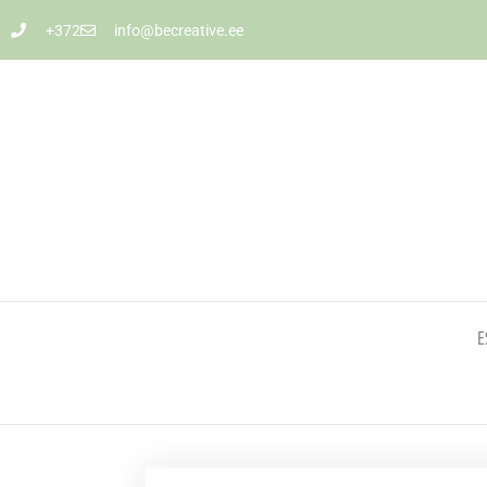
+372
info@becreative.ee
E