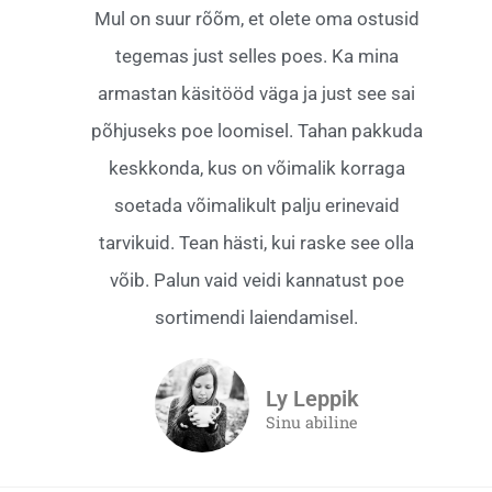
Mul on suur rõõm, et olete oma ostusid
tegemas just selles poes. Ka mina
armastan käsitööd väga ja just see sai
põhjuseks poe loomisel. Tahan pakkuda
keskkonda, kus on võimalik korraga
soetada võimalikult palju erinevaid
tarvikuid. Tean hästi, kui raske see olla
võib. Palun vaid veidi kannatust poe
sortimendi laiendamisel.
Ly Leppik
Sinu abiline