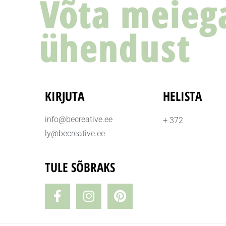
Võta meieg
ühendust
KIRJUTA
HELISTA
info@becreative.ee
+ 372
ly@becreative.ee
TULE SÕBRAKS