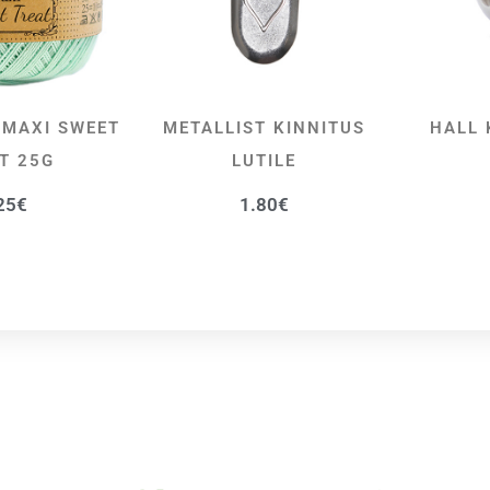
 MAXI SWEET
METALLIST KINNITUS
HALL 
ALI
LISA KORVI
T 25G
LUTILE
25
€
1.80
€