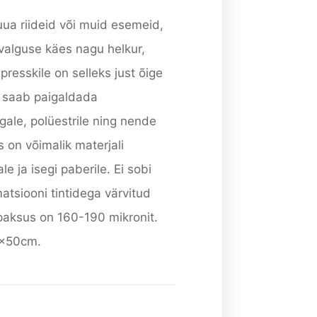
uua riideid või muid esemeid,
valguse käes nagu helkur,
presskile on selleks just õige
 saab paigaldada
gale, polüestrile ning nende
 on võimalik materjali
e ja isegi paberile. Ei sobi
atsiooni tintidega värvitud
 paksus on 160-190 mikronit.
0x50cm.