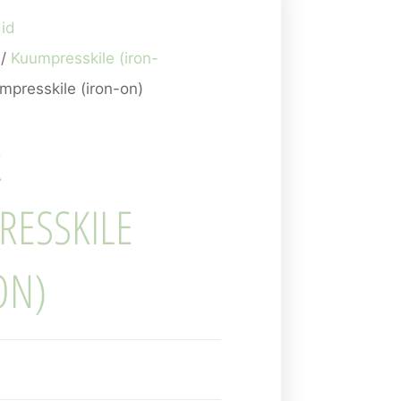
id
/
Kuumpresskile (iron-
mpresskile (iron-on)
R
ESSKILE
ON)