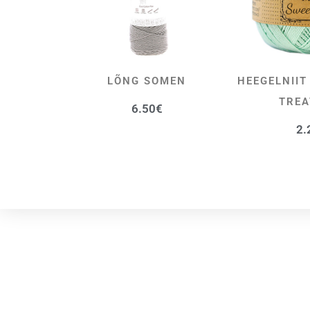
LÕNG SOMEN
HEEGELNIIT
VALI
V
TREA
6.50
€
2.