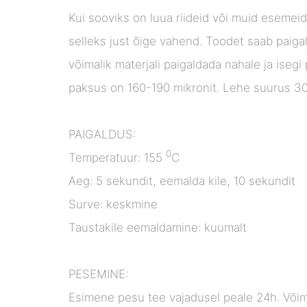
Kui sooviks on luua riideid või muid esemei
selleks just õige vahend. Toodet saab paiga
võimalik materjali paigaldada nahale ja isegi
paksus on 160-190 mikronit. Lehe suurus 
PAIGALDUS:
0
Temperatuur:
155
C
Aeg: 5 sekundit, eemalda kile, 10 sekundit
Surve: keskmine
Taustakile eemaldamine: kuumalt
PESEMINE:
Esimene pesu tee vajadusel peale 24h. Võim