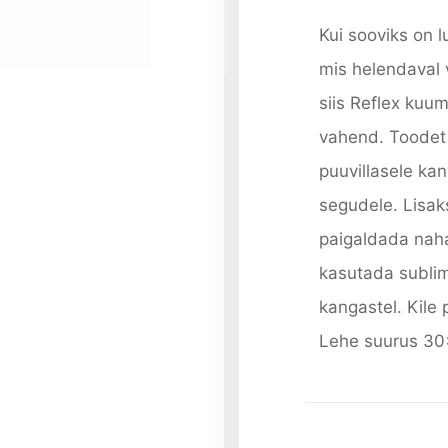
Kui sooviks on l
mis helendaval 
siis Reflex kuum
vahend. Toodet
puuvillasele kan
segudele. Lisaks
paigaldada nahal
kasutada sublim
kangastel. Kile
Lehe suurus 3