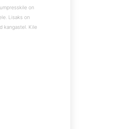
uumpresskile on
ele. Lisaks on
ud kangastel. Kile