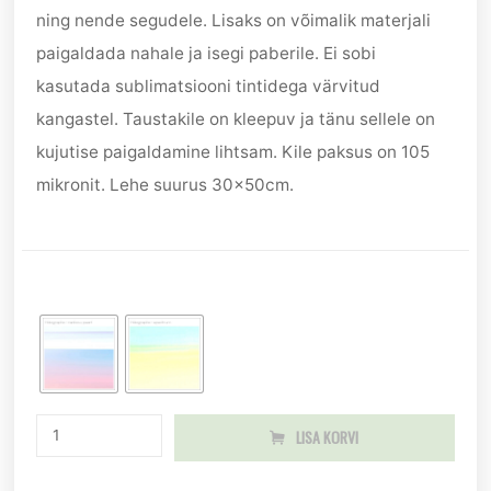
ning nende segudele. Lisaks on võimalik materjali
paigaldada nahale ja isegi paberile. Ei sobi
kasutada sublimatsiooni tintidega värvitud
kangastel. Taustakile on kleepuv ja tänu sellele on
kujutise paigaldamine lihtsam. Kile paksus on 105
mikronit. Lehe suurus 30x50cm.
LISA KORVI