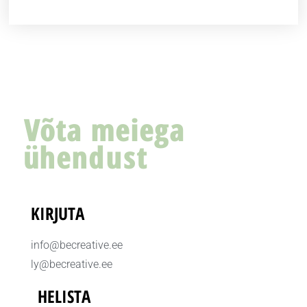
Võta meiega
ühendust
KIRJUTA
info@becreative.ee
ly@becreative.ee
HELISTA