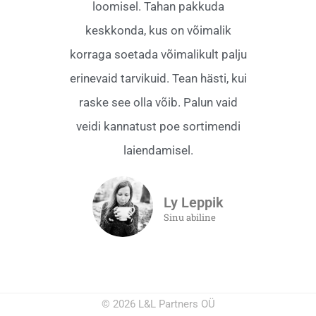
loomisel. Tahan pakkuda
keskkonda, kus on võimalik
korraga soetada võimalikult palju
erinevaid tarvikuid. Tean hästi, kui
raske see olla võib. Palun vaid
veidi kannatust poe sortimendi
laiendamisel.
Ly Leppik
Sinu abiline
© 2026 L&L Partners OÜ