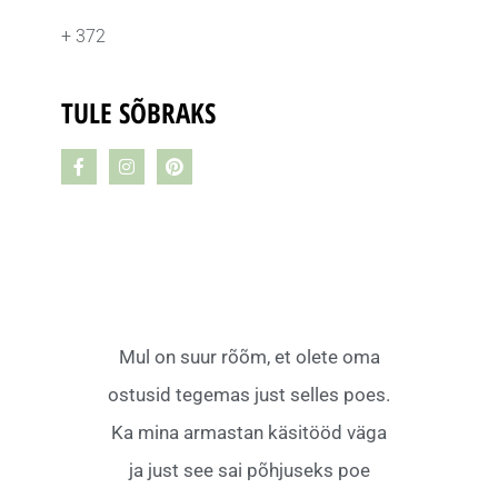
+ 372
TULE SÕBRAKS
Mul on suur rõõm, et olete oma
ostusid tegemas just selles poes.
Ka mina armastan käsitööd väga
ja just see sai põhjuseks poe