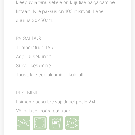
kleepuv ja tänu sellele on kujutise paigaldamine
lihtsam. Kile paksus on 105 mikronit. Lehe
suurus 30x50cm.
PAIGALDUS:
0
Temperatuur:
155
C
Aeg: 15 sekundit
Surve: keskmine
Taustakile eemaldamine: külmalt
PESEMINE:
Esimene pesu tee vajadusel peale 24h.
Võimalusel pööra pahupool.