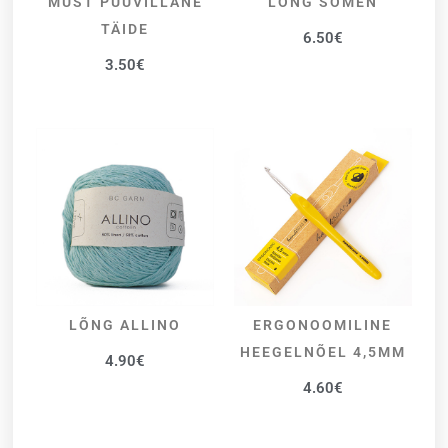
MUST PUUVILLANE
LÕNG SOMEN
LISA KORVI
VALI
TÄIDE
6.50
€
3.50
€
LÕNG ALLINO
ERGONOOMILINE
VALI
LISA KORVI
HEEGELNÕEL 4,5MM
4.90
€
4.60
€