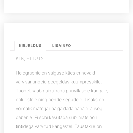
KIRJELDUS
LISAINFO
KIRJELDUS
Holographic on valguse käes erinevaid
värvivarjundeid peegeldav kuumpresskile.
Toodet saab paigaldada puuvillasele kangale,
polüestrile ning nende segudele. Lisaks on
võimalik materjali paigaldada nahale ja isegi
paberile. Ei sobi kasutada sublimatsiooni
tintidega värvitud kangastel. Taustakile on