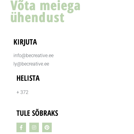
Võta meiega
ühendust
KIRJUTA
info@becreative.ee
ly@becreative.ee
HELISTA
+ 372
TULE SÕBRAKS