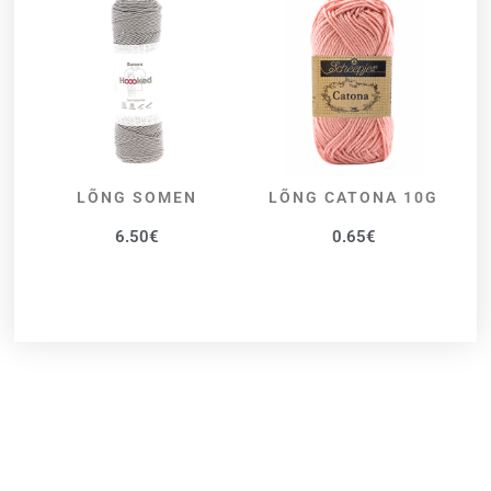
LÕNG SOMEN
LÕNG CATONA 10G
VALI
VALI
6.50
€
0.65
€