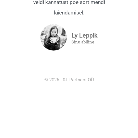
veidi kannatust poe sortimendi
laiendamisel.
Ly Leppik
Sinu abiline
© 2026 L&L Partners OÜ