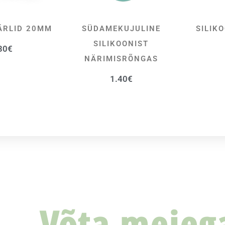
ÄRLID 20MM
SÜDAMEKUJULINE
SILIK
SA KORVI
VALI
SILIKOONIST
30
€
NÄRIMISRÕNGAS
1.40
€
Võta meieg