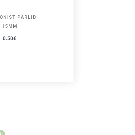
OONIST PÄRLID
VALI
15MM
0.50
€
a