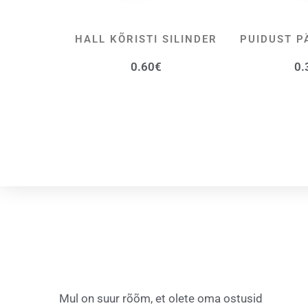
HALL KÕRISTI SILINDER
PUIDUST P
LISA KORVI
LI
0.60
€
0.
Mul on suur rõõm, et olete oma ostusid