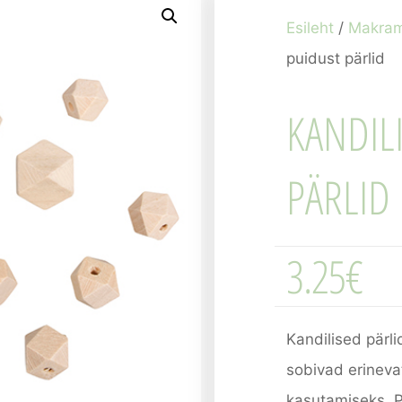
Esileht
/
Makra
puidust pärlid
KANDIL
PÄRLID
3.25
€
Kandilised pärli
sobivad erineva
kasutamiseks. P