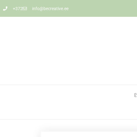
+372
info@becreative.ee
E