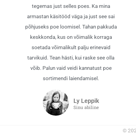
tegemas just selles poes. Ka mina
armastan käsitööd väga ja just see sai
põhjuseks poe loomisel. Tahan pakkuda
keskkonda, kus on võimalik korraga
soetada võimalikult palju erinevaid
tarvikuid. Tean hästi, kui raske see olla
võib. Palun vaid veidi kannatust poe
sortimendi laiendamisel.
Ly Leppik
Sinu abiline
© 202