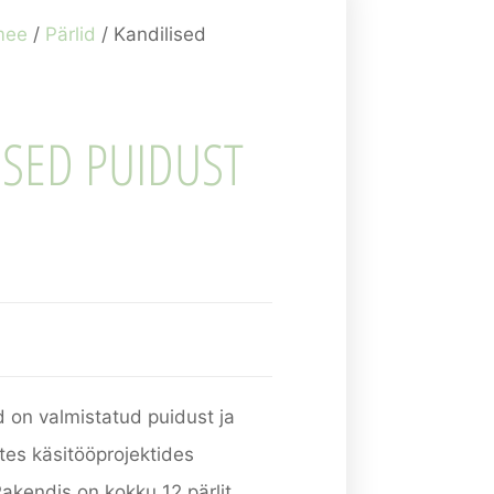
mee
/
Pärlid
/ Kandilised
ISED PUIDUST
d on valmistatud puidust ja
tes käsitööprojektides
akendis on kokku 12 pärlit,