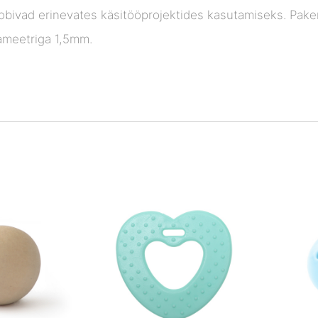
 sobivad erinevates käsitööprojektides kasutamiseks. Pak
iameetriga 1,5mm.