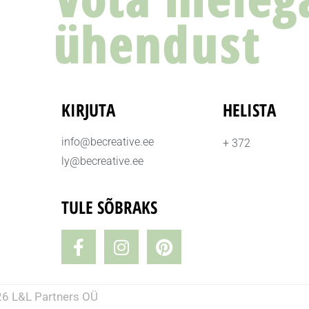
ühendust
KIRJUTA
HELISTA
info@becreative.ee
+ 372
ly@becreative.ee
TULE SÕBRAKS
6 L&L Partners OÜ