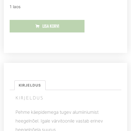
1 laos
LISA KORVI
KIRJELDUS
KIRJELDUS
Pehme käepidemega tugev alumiiniumist
heegelnõel. Igale värvitoonile vastab erinev
heegelnõela suurus.