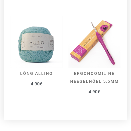
LÕNG ALLINO
ERGONOOMILINE
VALI
LISA KORVI
HEEGELNÕEL 5,5MM
4.90
€
4.90
€