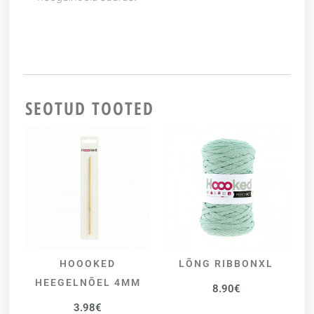
SEOTUD TOOTED
HOOOKED
LÕNG RIBBONXL
LISA KORVI
VALI
HEEGELNÕEL 4MM
8.90
€
3.98
€