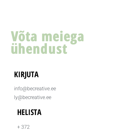
Võta meiega
ühendust
KIRJUTA
info@becreative.ee
ly@becreative.ee
HELISTA
+ 372