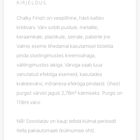
KIRJELDUS
Chalky Finish on veepõhine, hästi kattev
kriidivärv. Värv sobib puidule, metallile,
keraamikale, plastikule, seinale, paberile jne.
Valmis eseme tihedamal kasutamisel tööelda
pinda sisetingimustes kreemvahaga,
välitingimustes lakiga. Värviga saab luua
vanutatud efektiga esemeid, kasutades
krakleevärvi, mõraneva efektiga pindasid. Ühest
purgist värvist jagub 2,78m² katmiseks. Purgis on
118ml värvi.
NB! Soovitatav on kaup tellida külmal perioodil
Itella pakiautomaati (külmumise oht).