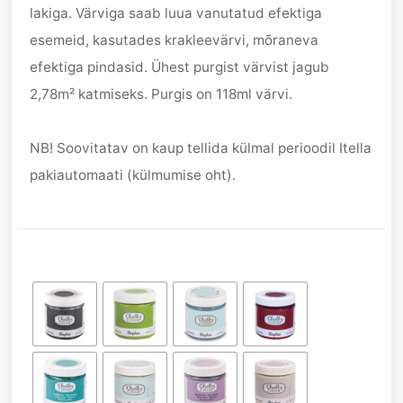
lakiga. Värviga saab luua vanutatud efektiga
esemeid, kasutades krakleevärvi, mõraneva
efektiga pindasid. Ühest purgist värvist jagub
2,78m² katmiseks. Purgis on 118ml värvi.
NB! Soovitatav on kaup tellida külmal perioodil Itella
pakiautomaati (külmumise oht).