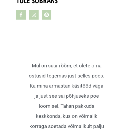
TULE SÕBRAKS
Mul on suur rõõm, et olete oma
ostusid tegemas just selles poes.
Ka mina armastan käsitööd väga
ja just see sai põhjuseks poe
loomisel. Tahan pakkuda
keskkonda, kus on võimalik
korraga soetada võimalikult palju