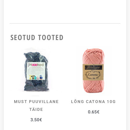
SEOTUD TOOTED
MUST PUUVILLANE
LÕNG CATONA 10G
LISA KORVI
VALI
TÄIDE
0.65
€
3.50
€