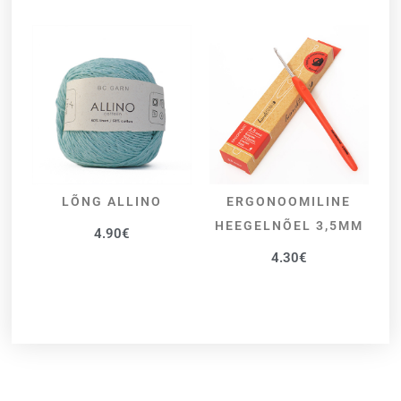
LÕNG ALLINO
ERGONOOMILINE
VALI
LISA KORVI
HEEGELNÕEL 3,5MM
4.90
€
4.30
€