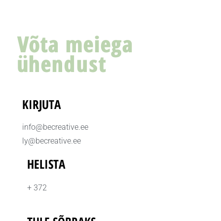
Võta meiega
ühendust
KIRJUTA
info@becreative.ee
ly@becreative.ee
HELISTA
+ 372