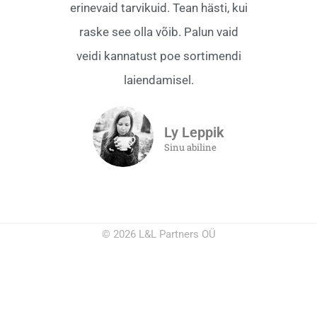
erinevaid tarvikuid. Tean hästi, kui
raske see olla võib. Palun vaid
veidi kannatust poe sortimendi
laiendamisel.
Ly Leppik
Sinu abiline
© 2026 L&L Partners OÜ