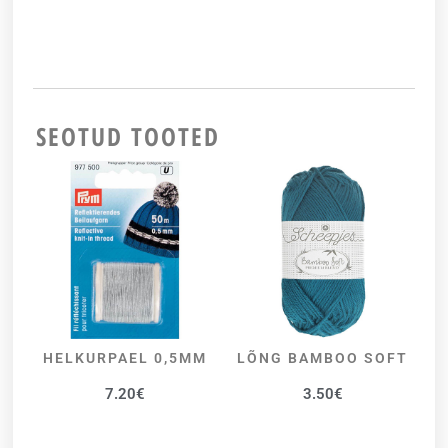
SEOTUD TOOTED
HELKURPAEL 0,5MM
LÕNG BAMBOO SOFT
LISA KORVI
VALI
7.20
€
3.50
€