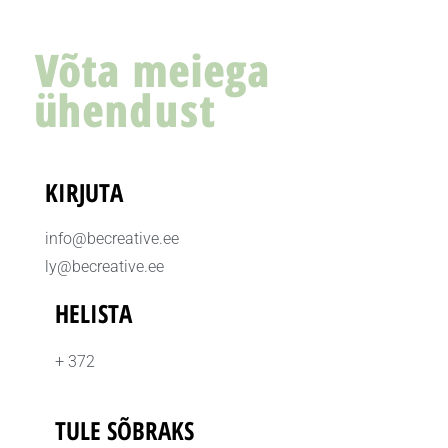
Võta meiega
ühendust
KIRJUTA
info@becreative.ee
ly@becreative.ee
HELISTA
+ 372
TULE SÕBRAKS