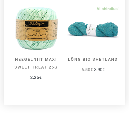
Allahindlus!
HEEGELNIIT MAXI
LÕNG BIO SHETLAND
VALI
VALI
SWEET TREAT 25G
6.50
€
3.90
€
2.25
€