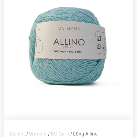
Esileht
/
Brändid
/
BC Garn
/ Lõng Allino