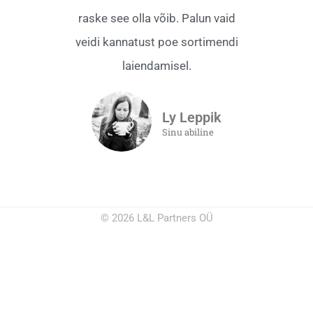
raske see olla võib. Palun vaid
veidi kannatust poe sortimendi
laiendamisel.
Ly Leppik
Sinu abiline
© 2026 L&L Partners OÜ