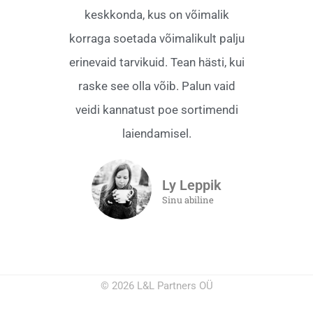
keskkonda, kus on võimalik
korraga soetada võimalikult palju
erinevaid tarvikuid. Tean hästi, kui
raske see olla võib. Palun vaid
veidi kannatust poe sortimendi
laiendamisel.
Ly Leppik
Sinu abiline
© 2026 L&L Partners OÜ