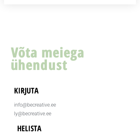
Võta meiega
ühendust
KIRJUTA
info@becreative.ee
ly@becreative.ee
HELISTA