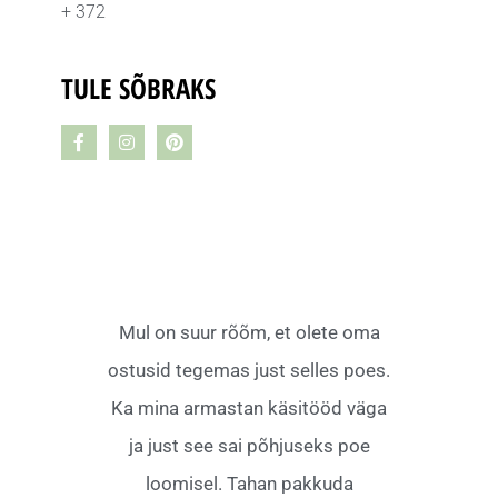
+ 372
TULE SÕBRAKS
Mul on suur rõõm, et olete oma
ostusid tegemas just selles poes.
Ka mina armastan käsitööd väga
ja just see sai põhjuseks poe
loomisel. Tahan pakkuda