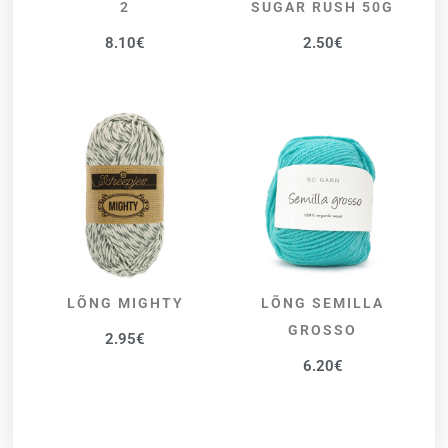
2
SUGAR RUSH 50G
8.10
€
2.50
€
LÕNG MIGHTY
LÕNG SEMILLA
VALI
VALI
GROSSO
2.95
€
6.20
€