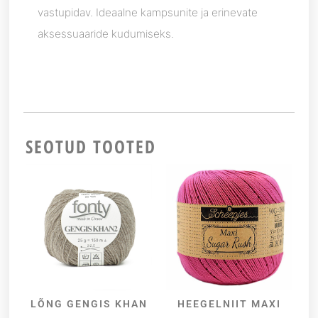
vastupidav. Ideaalne kampsunite ja erinevate
aksessuaaride kudumiseks.
SEOTUD TOOTED
LÕNG GENGIS KHAN
HEEGELNIIT MAXI
VALI
VALI