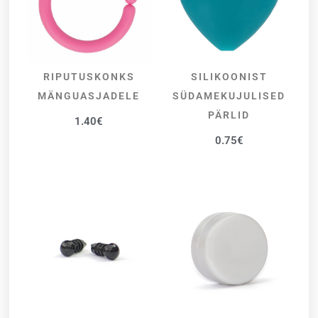
RIPUTUSKONKS
SILIKOONIST
VALI
VALI
MÄNGUASJADELE
SÜDAMEKUJULISED
PÄRLID
1.40
€
0.75
€