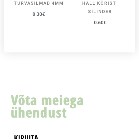
TURVASILMAD 4MM
HALL KÕRISTI
LISA KORVI
LISA KORVI
SILINDER
0.30
€
0.60
€
Võta meiega
ühendust
KIRJUTA