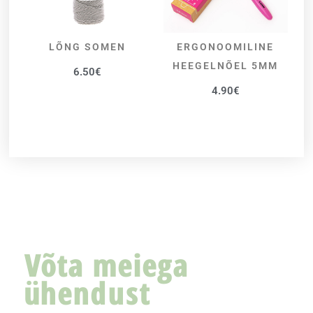
LÕNG SOMEN
ERGONOOMILINE
VALI
LISA KORVI
HEEGELNÕEL 5MM
6.50
€
4.90
€
Võta meiega
ühendust