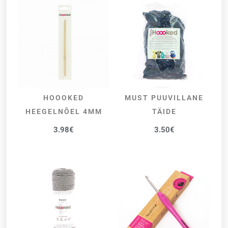
HOOOKED
MUST PUUVILLANE
LISA KORVI
LISA KORVI
HEEGELNÕEL 4MM
TÄIDE
3.98
€
3.50
€