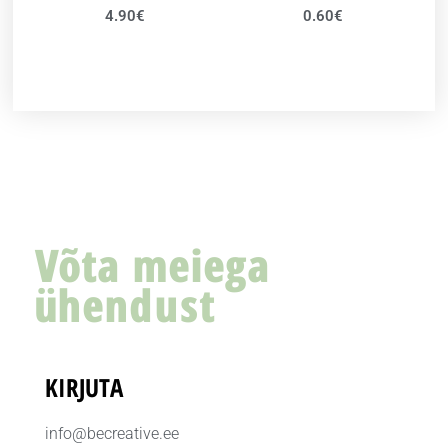
4.90
€
0.60
€
Võta meiega
ühendust
KIRJUTA
info@becreative.ee