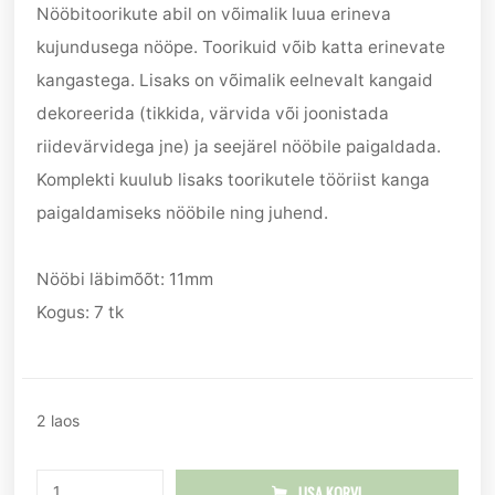
Nööbitoorikute abil on võimalik luua erineva
kujundusega nööpe. Toorikuid võib katta erinevate
kangastega. Lisaks on võimalik eelnevalt kangaid
dekoreerida (tikkida, värvida või joonistada
riidevärvidega jne) ja seejärel nööbile paigaldada.
Komplekti kuulub lisaks toorikutele tööriist kanga
paigaldamiseks nööbile ning juhend.
Nööbi läbimõõt: 11mm
Kogus: 7 tk
2 laos
LISA KORVI