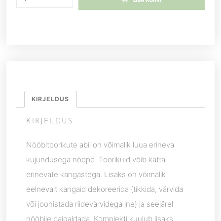
KIRJELDUS
KIRJELDUS
Nööbitoorikute abil on võimalik luua erineva
kujundusega nööpe. Toorikuid võib katta
erinevate kangastega. Lisaks on võimalik
eelnevalt kangaid dekoreerida (tikkida, värvida
või joonistada riidevärvidega jne) ja seejärel
nööbile paigaldada. Komplekti kuulub lisaks