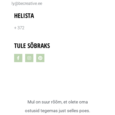
ly@becreative.ee
HELISTA
+ 372
TULE SÕBRAKS
Mul on suur rõõm, et olete oma
ostusid tegemas just selles poes.