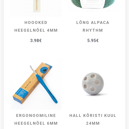
HOOOKED
LÕNG ALPACA
LISA KORVI
VALI
HEEGELNÕEL 4MM
RHYTHM
3.98
€
5.95
€
ERGONOOMILINE
HALL KÕRISTI KUUL
LISA KORVI
LISA KORVI
HEEGELNÕEL 6MM
24MM