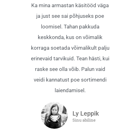
Ka mina armastan käsitööd väga
ja just see sai põhjuseks poe
loomisel. Tahan pakkuda
keskkonda, kus on võimalik
korraga soetada võimalikult palju
erinevaid tarvikuid. Tean hästi, kui
raske see olla võib. Palun vaid
veidi kannatust poe sortimendi
laiendamisel.
Ly Leppik
Sinu abiline