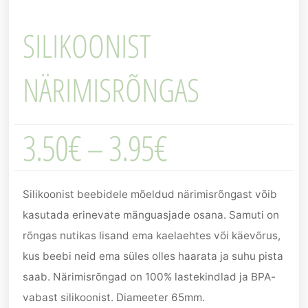
SILIKOONIST
NÄRIMISRÕNGAS
3.50
€
–
3.95
€
Silikoonist beebidele mõeldud närimisrõngast võib
kasutada erinevate mänguasjade osana. Samuti on
rõngas nutikas lisand ema kaelaehtes või käevõrus,
kus beebi neid ema süles olles haarata ja suhu pista
saab. Närimisrõngad on 100% lastekindlad ja BPA-
vabast silikoonist. Diameeter 65mm.