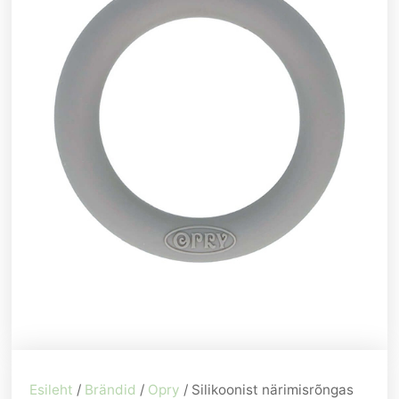
Esileht
/
Brändid
/
Opry
/ Silikoonist närimisrõngas