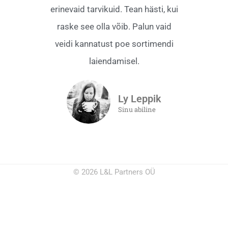
erinevaid tarvikuid. Tean hästi, kui
raske see olla võib. Palun vaid
veidi kannatust poe sortimendi
laiendamisel.
Ly Leppik
Sinu abiline
© 2026 L&L Partners OÜ