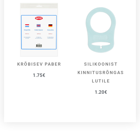
KRÕBISEV PABER
SILIKOONIST
LISA KORVI
VALI
KINNITUSRÕNGAS
1.75
€
LUTILE
1.20
€