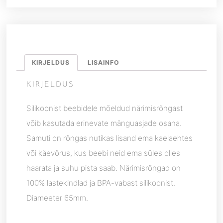
KIRJELDUS
LISAINFO
KIRJELDUS
Silikoonist beebidele mõeldud närimisrõngast
võib kasutada erinevate mänguasjade osana.
Samuti on rõngas nutikas lisand ema kaelaehtes
või käevõrus, kus beebi neid ema süles olles
haarata ja suhu pista saab. Närimisrõngad on
100% lastekindlad ja BPA-vabast silikoonist.
Diameeter 65mm.