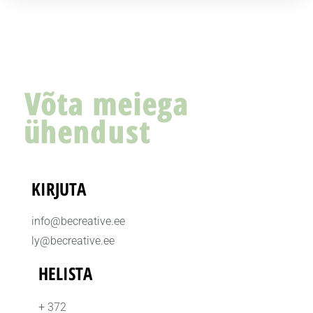
Võta meiega
ühendust
KIRJUTA
info@becreative.ee
ly@becreative.ee
HELISTA
+ 372