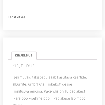
Laost otsas
KIRJELDUS
KIRJELDUS
Iseliimuvaid takjapatju saab kasutada kaartide,
albumite, ümbrikute, kinkekottide jne
kinnitusvahendina. Pakendis on 10 padjakest
(kare pool+pehme pool). Padjakese läbimõõt