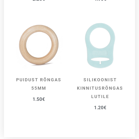
PUIDUST RÕNGAS
SILIKOONIST
LISA KORVI
VALI
55MM
KINNITUSRÕNGAS
LUTILE
1.50
€
1.20
€