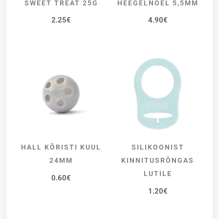
SWEET TREAT 25G
HEEGELNÕEL 5,5MM
2.25
€
4.90
€
HALL KÕRISTI KUUL
SILIKOONIST
LISA KORVI
VALI
24MM
KINNITUSRÕNGAS
LUTILE
0.60
€
1.20
€