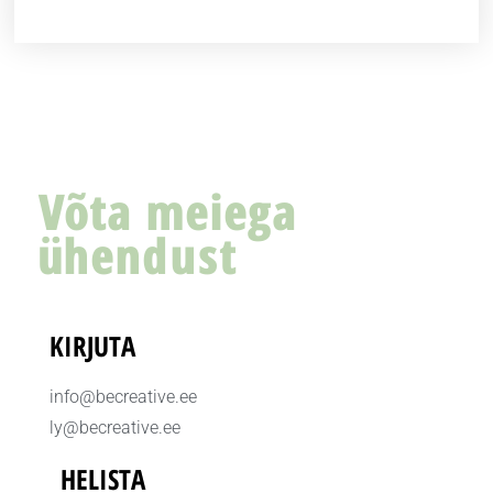
Võta meiega
ühendust
KIRJUTA
info@becreative.ee
ly@becreative.ee
HELISTA