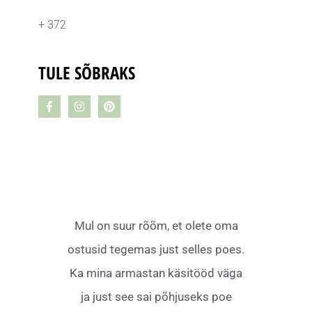
+ 372
TULE SÕBRAKS
Mul on suur rõõm, et olete oma
ostusid tegemas just selles poes.
Ka mina armastan käsitööd väga
ja just see sai põhjuseks poe