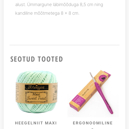
alust. Ümmargune läbimõõduga 8,5 cm ning
kandiline mõõtmetega 8 x 8 cm.
SEOTUD TOOTED
HEEGELNIIT MAXI
ERGONOOMILINE
VALI
LISA KORVI