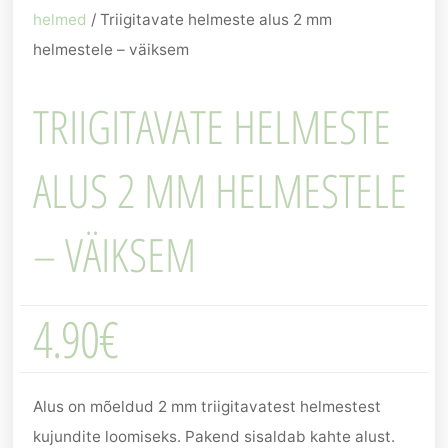
helmed
/ Triigitavate helmeste alus 2 mm
helmestele – väiksem
TRIIGITAVATE HELMESTE
ALUS 2 MM HELMESTELE
– VÄIKSEM
4.90
€
Alus on mõeldud 2 mm triigitavatest helmestest
kujundite loomiseks. Pakend sisaldab kahte alust.