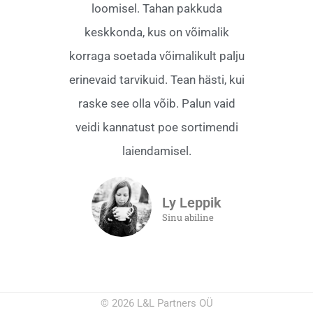
loomisel. Tahan pakkuda
keskkonda, kus on võimalik
korraga soetada võimalikult palju
erinevaid tarvikuid. Tean hästi, kui
raske see olla võib. Palun vaid
veidi kannatust poe sortimendi
laiendamisel.
Ly Leppik
Sinu abiline
© 2026 L&L Partners OÜ