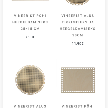
VINEERIST PÕHI
VINEERIST ALUS
LISA KORVI
LISA KORVI
HEEGELDAMISEKS
TIKKIMISEKS JA
25×15 CM
HEEGELDAMISEKS
30CM
7.90
€
11.90
€
VINEERIST ALUS
VINEERIST PÕHI
LISA KORVI
LISA KORVI