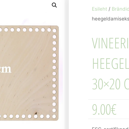
Esileht
/
Brändi
heegeldamisek
VINEER
HEEGE
30×20 
9.00
€