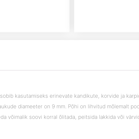
 sobib kasutamiseks erinevate kandikute, korvide ja karp
aukude diameeter on 9 mm. Põhi on lihvitud mõlemalt poo
a võimalik soovi korral õlitada, peitsida lakkida või värv