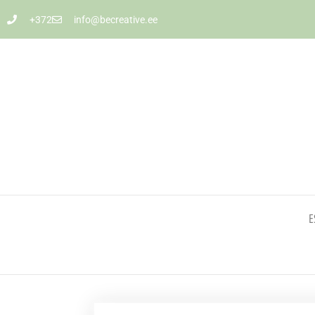
+372
info@becreative.ee
E