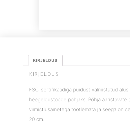
KIRJELDUS
KIRJELDUS
FSC-sertifikaadiga puidust valmistatud alus
heegeldustööde põhjaks. Põhja ääristavate 
viimistlusainetega töötlemata ja seega on sed
20 cm.