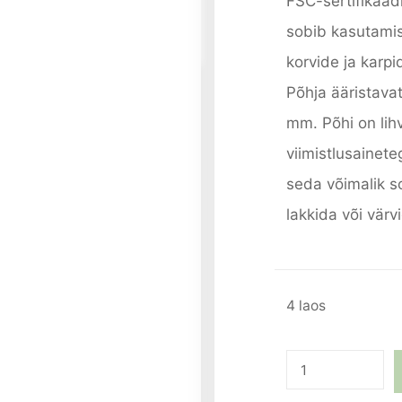
FSC-sertifikaad
sobib kasutamis
korvide ja karp
Põhja ääristava
mm. Põhi on lih
viimistlusainet
seda võimalik so
lakkida või vär
4 laos