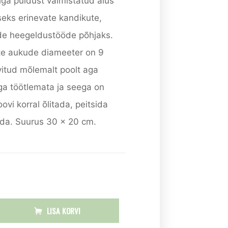
iga puidust valmistatud alus
eks erinevate kandikute,
ide heegeldustööde põhjaks.
te aukude diameeter on 9
vitud mõlemalt poolt aga
ega töötlemata ja seega on
ovi korral õlitada, peitsida
vida. Suurus 30 x 20 cm.
LISA KORVI