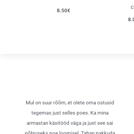
8.50
€
8.
Mul on suur rõõm, et olete oma ostusid
tegemas just selles poes. Ka mina
armastan käsitööd väga ja just see sai
põhjuseks poe loomisel. Tahan pakkuda