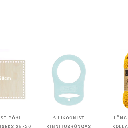
IST PÕHI
SILIKOONIST
LÕNG
SA KORVI
VALI
ISEKS 25×20
KINNITUSRÕNGAS
KOLLA