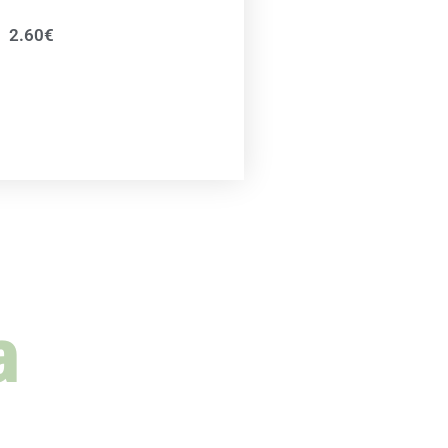
2.60
€
a