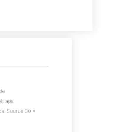
ide
lt aga
ida. Suurus 30 x