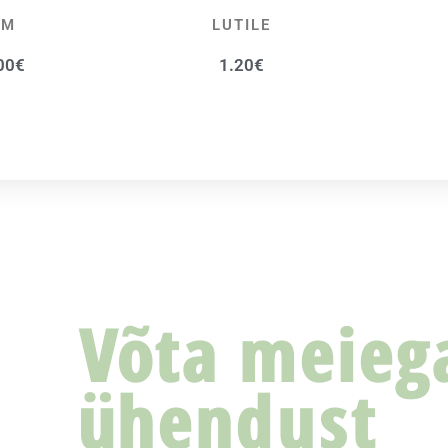
CM
LUTILE
00
€
1.20
€
Võta meieg
ühendust