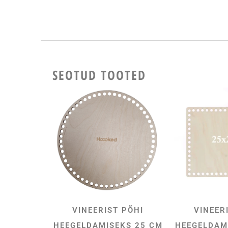
SEOTUD TOOTED
VINEERIST PÕHI
VINEER
LISA KORVI
LI
HEEGELDAMISEKS 25 CM
HEEGELDAM