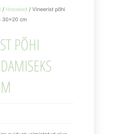
d
/
Hoooked
/ Vineerist põhi
s 30×20 cm
IST PÕHI
LDAMISEKS
CM