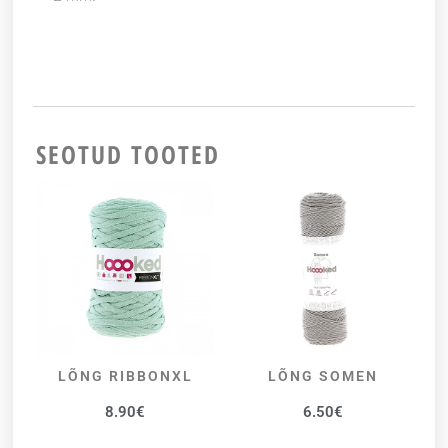
SEOTUD TOOTED
LÕNG RIBBONXL
LÕNG SOMEN
VALI
VALI
8.90
€
6.50
€