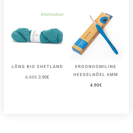
Allahindlus!
LÕNG BIO SHETLAND
ERGONOOMILINE
VALI
LISA KORVI
HEEGELNÕEL 6MM
6.50
€
3.90
€
4.90
€