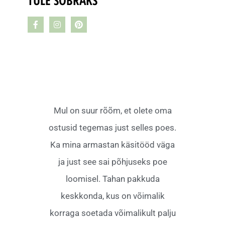
TULE SÕBRAKS
Mul on suur rõõm, et olete oma
ostusid tegemas just selles poes.
Ka mina armastan käsitööd väga
ja just see sai põhjuseks poe
loomisel. Tahan pakkuda
keskkonda, kus on võimalik
korraga soetada võimalikult palju