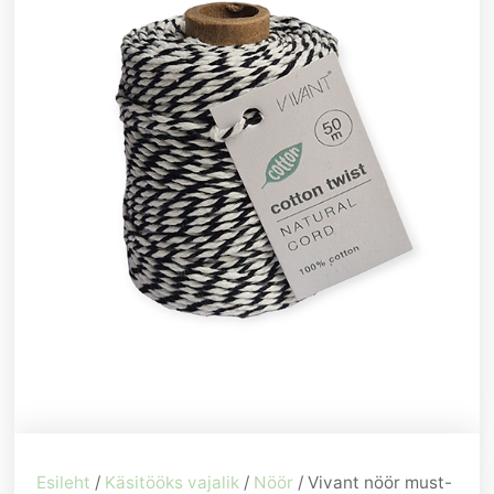
Esileht
/
Käsitööks vajalik
/
Nöör
/ Vivant nöör must-