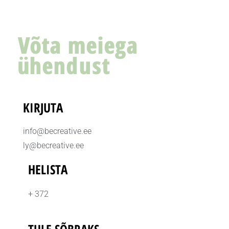
Võta meiega
ühendust
KIRJUTA
info@becreative.ee
ly@becreative.ee
HELISTA
+ 372