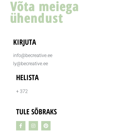
Võta meiega
ühendust
KIRJUTA
info@becreative.ee
ly@becreative.ee
HELISTA
+ 372
TULE SÕBRAKS