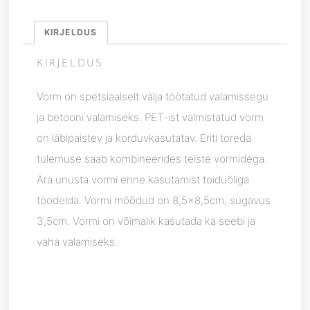
KIRJELDUS
KIRJELDUS
Vorm on spetsiaalselt välja töötatud valamissegu
ja betooni valamiseks. PET-ist valmistatud vorm
on läbipaistev ja korduvkasutatav. Eriti toreda
tulemuse saab kombineerides teiste vormidega.
Ära unusta vormi enne kasutamist toiduõliga
töödelda. Vormi mõõdud on 8,5×8,5cm, sügavus
3,5cm. Vormi on võimalik kasutada ka seebi ja
vaha valamiseks.