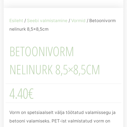
Esileht
/
Seebi valmistamine
/
Vormid
/ Betoonivorm
nelinurk 8,5×8,5cm
BETOONIVORM
NELINURK 8,5×8,5CM
4.40
€
Vorm on spetsiaalselt välja töötatud valamissegu ja
betooni valamiseks. PET-ist valmistatud vorm on