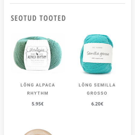
SEOTUD TOOTED
LÕNG ALPACA
LÕNG SEMILLA
VALI
VALI
RHYTHM
GROSSO
5.95
€
6.20
€