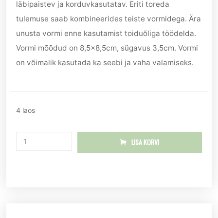
läbipaistev ja korduvkasutatav. Eriti toreda
tulemuse saab kombineerides teiste vormidega. Ära
unusta vormi enne kasutamist toiduõliga töödelda.
Vormi mõõdud on 8,5×8,5cm, sügavus 3,5cm. Vormi
on võimalik kasutada ka seebi ja vaha valamiseks.
4 laos
LISA KORVI