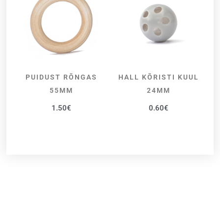
PUIDUST RÕNGAS
HALL KÕRISTI KUUL
LISA KORVI
LISA KORVI
55MM
24MM
1.50
€
0.60
€