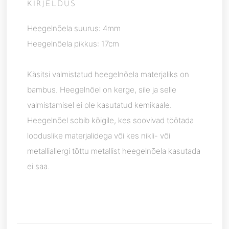
KIRJELDUS
Heegelnõela suurus: 4mm
Heegelnõela pikkus: 17cm
Käsitsi valmistatud heegelnõela materjaliks on
bambus. Heegelnõel on kerge, sile ja selle
valmistamisel ei ole kasutatud kemikaale.
Heegelnõel sobib kõigile, kes soovivad töötada
looduslike materjalidega või kes nikli- või
metalliallergi tõttu metallist heegelnõela kasutada
ei saa.