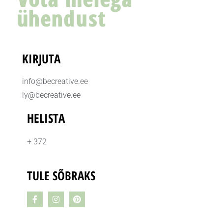
ühendust
KIRJUTA
info@becreative.ee
ly@becreative.ee
HELISTA
+ 372
TULE SÕBRAKS