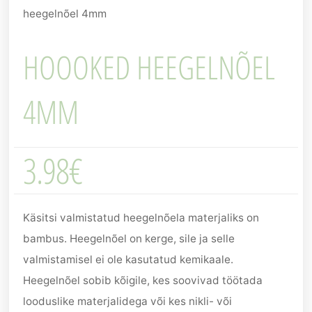
heegelnõel 4mm
HOOOKED HEEGELNÕEL
4MM
3.98
€
Käsitsi valmistatud heegelnõela materjaliks on
bambus. Heegelnõel on kerge, sile ja selle
valmistamisel ei ole kasutatud kemikaale.
Heegelnõel sobib kõigile, kes soovivad töötada
looduslike materjalidega või kes nikli- või