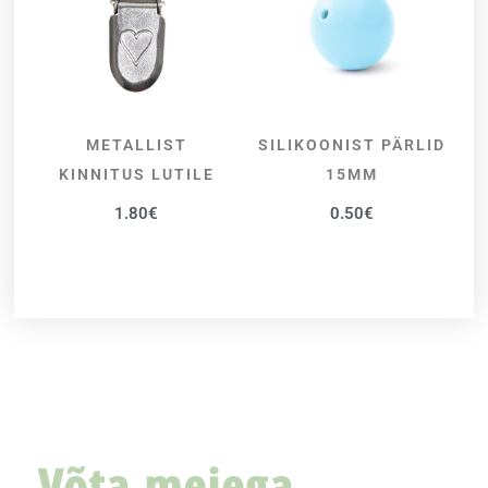
METALLIST
SILIKOONIST PÄRLID
LISA KORVI
VALI
KINNITUS LUTILE
15MM
1.80
€
0.50
€
Võta meiega