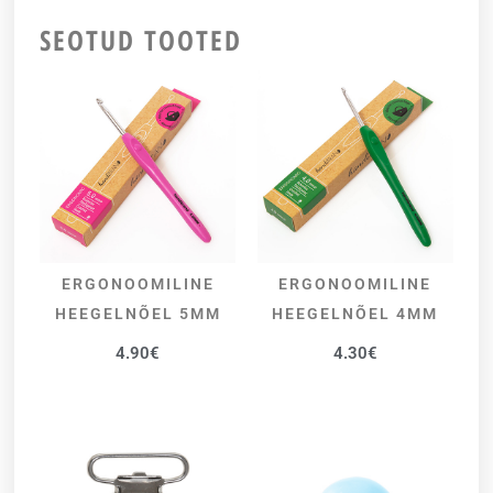
SEOTUD TOOTED
ERGONOOMILINE
ERGONOOMILINE
LISA KORVI
LISA KORVI
HEEGELNÕEL 5MM
HEEGELNÕEL 4MM
4.90
€
4.30
€