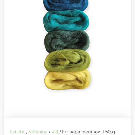
Esileht
/
Viltimine
/
Vill
/ Euroopa meriinovill 50 g