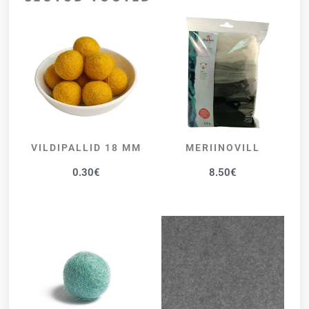
VILDIPALLID 18 MM
MERIINOVILL
VALI
VALI
0.30
€
8.50
€