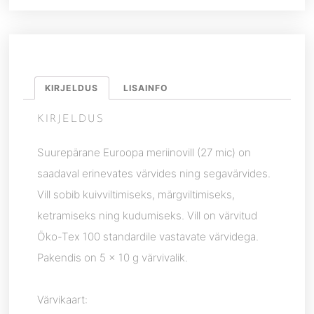
KIRJELDUS
LISAINFO
KIRJELDUS
Suurepärane Euroopa meriinovill (27 mic) on
saadaval erinevates värvides ning segavärvides.
Vill sobib kuivviltimiseks, märgviltimiseks,
ketramiseks ning kudumiseks. Vill on värvitud
Öko-Tex 100 standardile vastavate värvidega.
Pakendis on 5 x 10 g värvivalik.
Värvikaart: