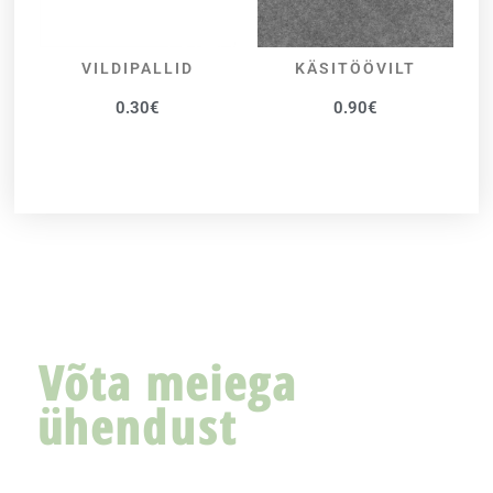
VILDIPALLID
KÄSITÖÖVILT
VALI
VALI
0.30
€
0.90
€
Võta meiega
ühendust