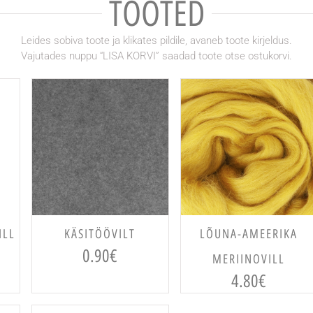
TOOTED
Leides sobiva toote ja klikates pildile, avaneb toote kirjeldus.
Vajutades nuppu “LISA KORVI” saadad toote otse ostukorvi.
VALI
VALI
ILL
KÄSITÖÖVILT
LÕUNA-AMEERIKA
0.90
€
MERIINOVILL
4.80
€