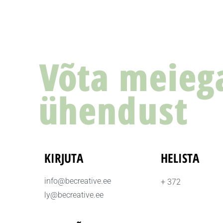
Võta meieg
ühendust
KIRJUTA
HELISTA
info@becreative.ee
+ 372
ly@becreative.ee