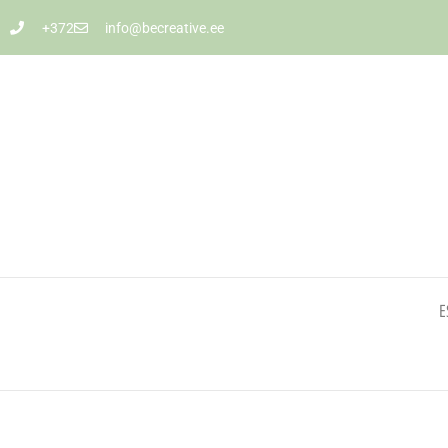
+372
info@becreative.ee
E