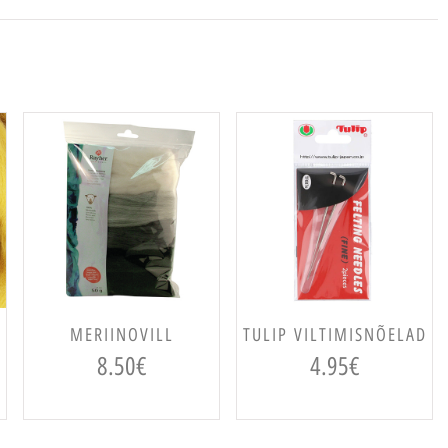
VALI
LISA KORVI
MERIINOVILL
TULIP VILTIMISNÕELAD
8.50
€
4.95
€