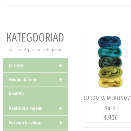
KATEGOORIAD
Vali meelepärane kategooria
+
Brändid
+
Heegeldamine
Käsitöö
VALI
EUROOPA MERIINOV
+
50 G
Käsitööks vajalik
3.90
€
+
Korvide tarvikud