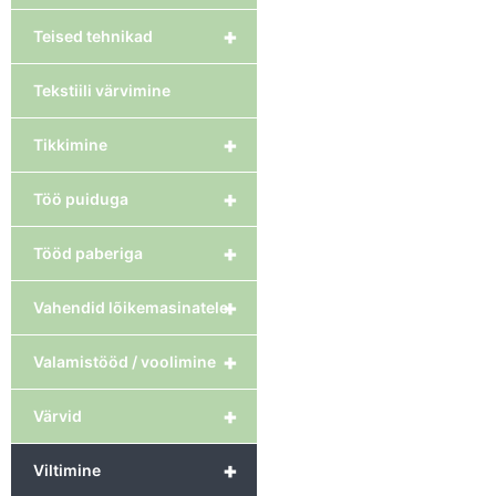
+
Teised tehnikad
Tekstiili värvimine
+
Tikkimine
+
Töö puiduga
+
Tööd paberiga
+
Vahendid lõikemasinatele
+
Valamistööd / voolimine
+
Värvid
+
Viltimine