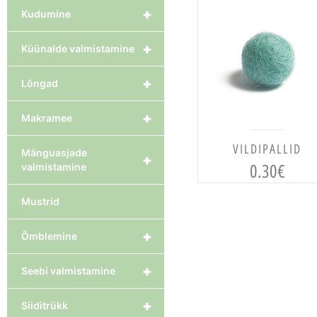
+
Kudumine
+
Küünalde valmistamine
+
Lõngad
+
Makramee
VALI
VILDIPALLID
Mänguasjade
+
0.30
€
valmistamine
Mustrid
+
Õmblemine
+
Seebi valmistamine
+
Siiditrükk