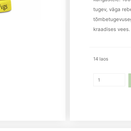
tugev, väga reb
tõmbetugevusega
kraadises vees. 
14 laos