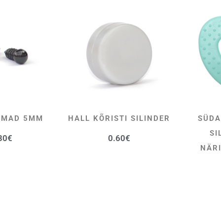
LMAD 5MM
HALL KÕRISTI SILINDER
SÜDA
SA KORVI
LISA KORVI
SI
30
€
0.60
€
NÄR