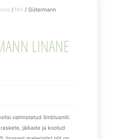
mine
/
Niit
/ Gütermann
MANN LINANE
äsitsi valmistatud õmblusniit.
i raskete, jäikade ja kootud
 linasest materjalist niit on