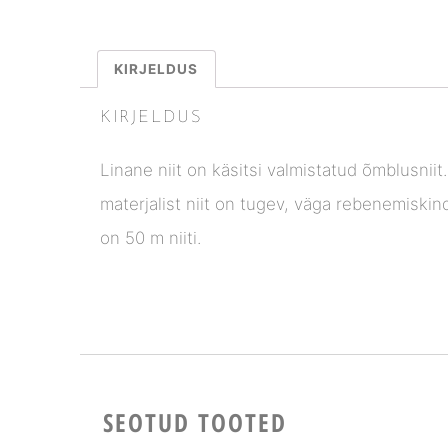
KIRJELDUS
KIRJELDUS
Linane niit on käsitsi valmistatud õmblusniit
materjalist niit on tugev, väga rebenemiskin
on 50 m niiti.
SEOTUD TOOTED