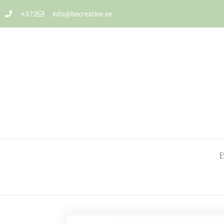
+372
info@becreative.ee
E