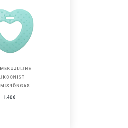
MEKUJULINE
VALI
LIKOONIST
IMISRÕNGAS
1.40
€