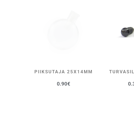
PIIKSUTAJA 25X14MM
TURVASI
LISA KORVI
LI
0.90
€
0.