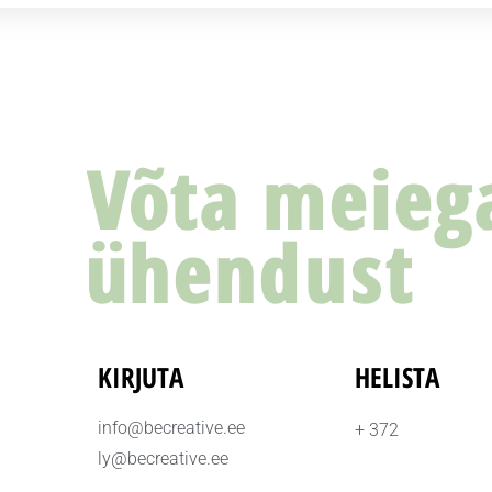
Võta meieg
ühendust
KIRJUTA
HELISTA
info@becreative.ee
+ 372
ly@becreative.ee