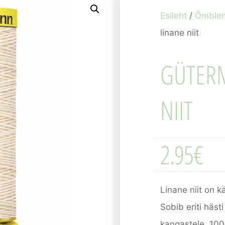
Esileht
/
Õmble
linane niit
GÜTER
NIIT
2.95
€
Linane niit on k
Sobib eriti häst
kangastele. 100%