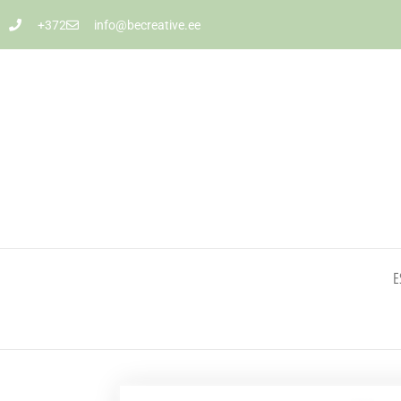
+372
info@becreative.ee
E