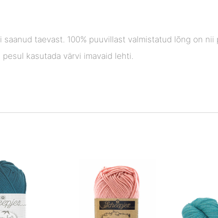
ni saanud taevast. 100% puuvillast valmistatud lõng on ni
 pesul kasutada värvi imavaid lehti.