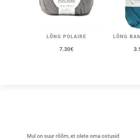
LÕNG POLAIRE
LÕNG BA
VALI
V
7.30
€
3.
Mul on suur rõõm, et olete oma ostusid