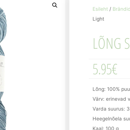
Esileht
/
Brändi
Light
LÕNG S
5.95
€
Lõng: 100% puuv
Värv: erinevad 
Varda suurus: 
Heegelnõela su
Kaal: 100 g