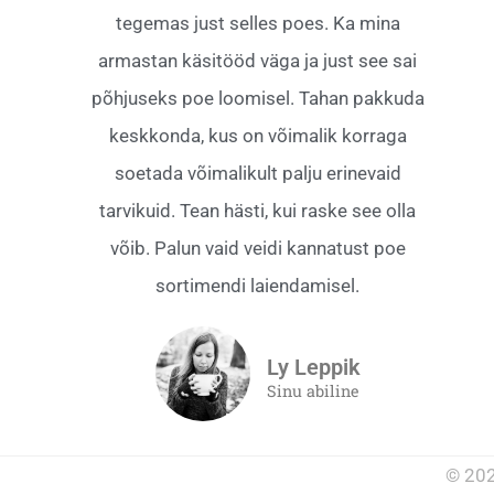
tegemas just selles poes. Ka mina
armastan käsitööd väga ja just see sai
põhjuseks poe loomisel. Tahan pakkuda
keskkonda, kus on võimalik korraga
soetada võimalikult palju erinevaid
tarvikuid. Tean hästi, kui raske see olla
võib. Palun vaid veidi kannatust poe
sortimendi laiendamisel.
Ly Leppik
Sinu abiline
© 202