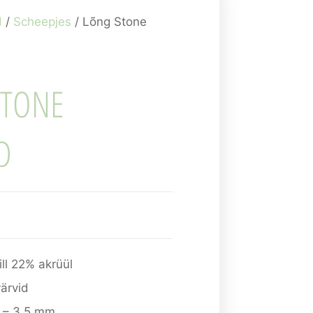
d
/
Scheepjes
/ Lõng Stone
STONE
D
ll 22% akrüül
värvid
3 – 3,5 mm