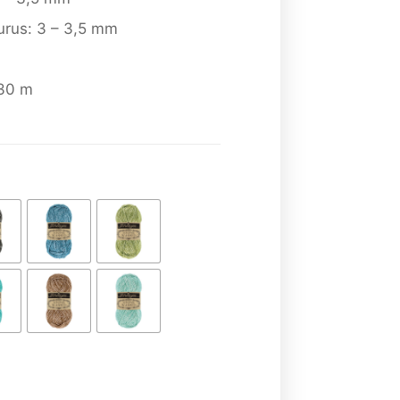
urus: 3 – 3,5 mm
130 m