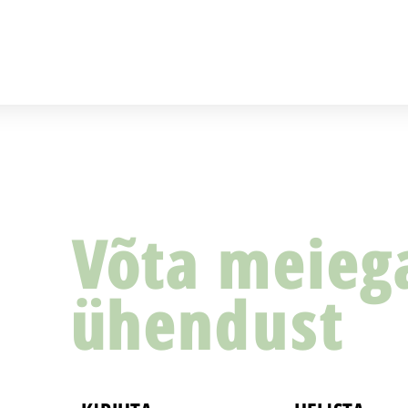
Võta meieg
ühendust