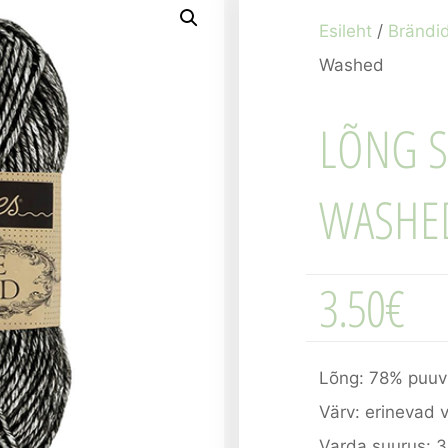
Esileht
/
Brändi
Washed
LÕNG 
WASHE
3.50
€
Lõng: 78% puuvi
Värv: erinevad 
Varda suurus: 