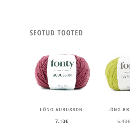
SEOTUD TOOTED
LÕNG AUBUSSON
LÕNG BB
VALI
V
7.10
€
6.40