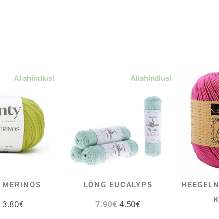
Allahindlus!
Allahindlus!
 MERINOS
LÕNG EUCALYPS
HEEGELN
ALI
VALI
R
€
3.80
€
7.90
€
4.50
€