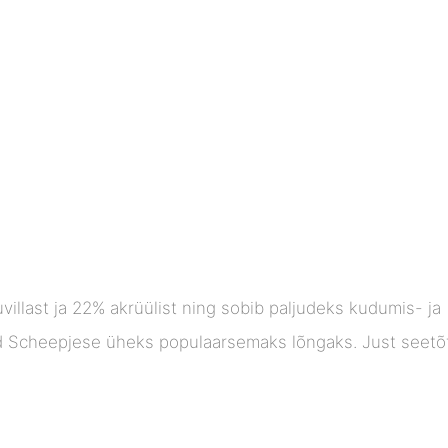
illast ja 22% akrüülist ning sobib paljudeks kudumis- ja
 Scheepjese üheks populaarsemaks lõngaks. Just seetõt