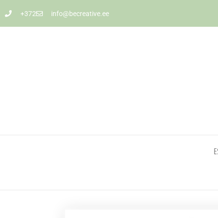
+372
info@becreative.ee
E