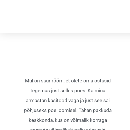
Mul on suur rõõm, et olete oma ostusid
tegemas just selles poes. Ka mina
armastan käsitööd väga ja just see sai
põhjuseks poe loomisel. Tahan pakkuda
keskkonda, kus on võimalik korraga
soetada võimalikult palju erinevaid