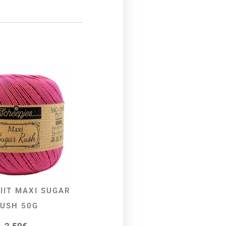
IIT MAXI SUGAR
VALI
USH 50G