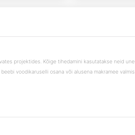
evates projektides. Kõige tihedamini kasutatakse neid u
 beebi voodikaruselli osana või alusena makramee valmis