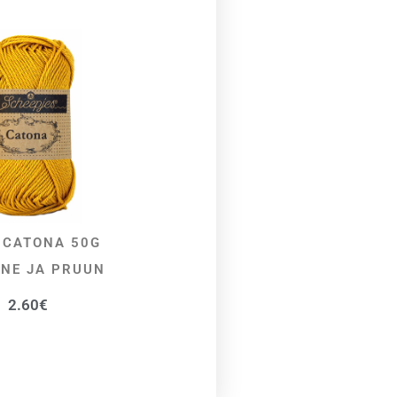
 CATONA 50G
VALI
NE JA PRUUN
2.60
€