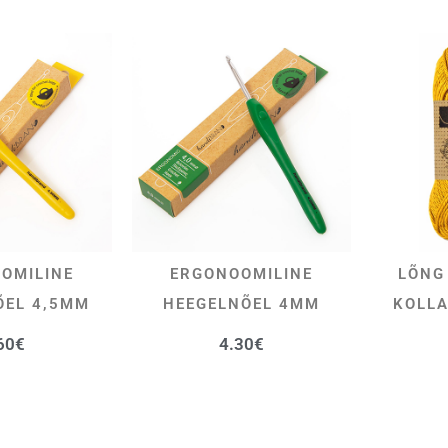
OMILINE
ERGONOOMILINE
LÕNG
SA KORVI
LISA KORVI
ÕEL 4,5MM
HEEGELNÕEL 4MM
KOLLA
60
€
4.30
€