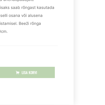
Lisaks saab rõngast kasutada
selli osana või alusena
stamisel. Beeži rõnga
0cm.
LISA KORVI