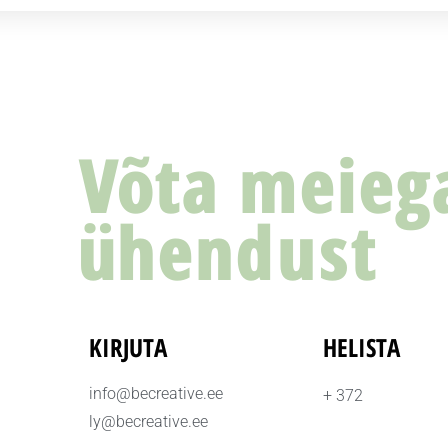
Võta meieg
ühendust
KIRJUTA
HELISTA
info@becreative.ee
+ 372
ly@becreative.ee