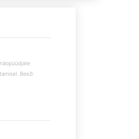
nenäopüüdjate
tamisel. Beeži