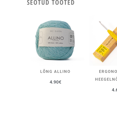
SEOTUD TOOTED
LÕNG ALLINO
ERGONO
VALI
LI
HEEGELN
4.90
€
4.