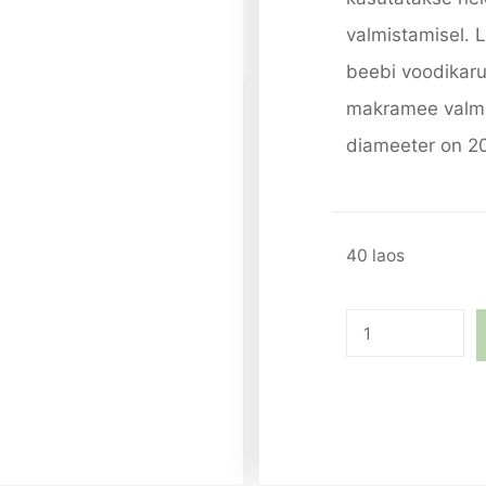
valmistamisel. 
beebi voodikaru
makramee valmi
diameeter on 2
40 laos