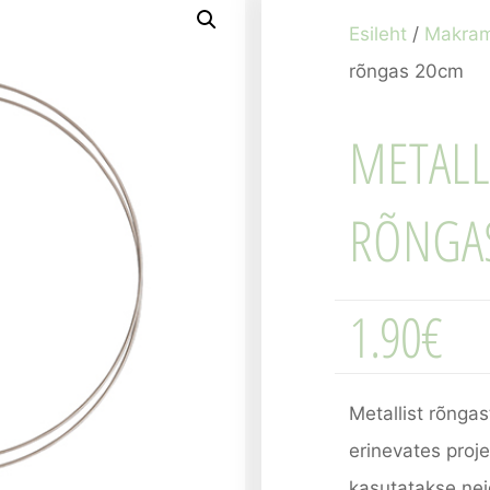
Esileht
/
Makra
rõngas 20cm
METALL
RÕNGA
1.90
€
Metallist rõnga
erinevates proje
kasutatakse ne