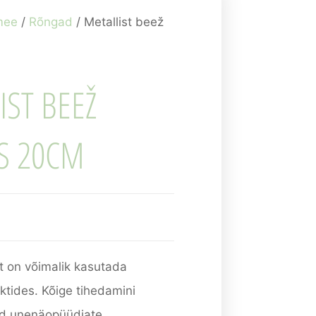
mee
/
Rõngad
/ Metallist beež
IST BEEŽ
S 20CM
st on võimalik kasutada
ktides. Kõige tihedamini
id unenäopüüdjate