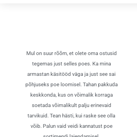
Mul on suur rõõm, et olete oma ostusid
tegemas just selles poes. Ka mina
armastan käsitööd väga ja just see sai
põhjuseks poe loomisel. Tahan pakkuda
keskkonda, kus on võimalik korraga
soetada võimalikult palju erinevaid
tarvikuid. Tean hästi, kui raske see olla
võib. Palun vaid veidi kannatust poe
sortimendi laiendamisel.