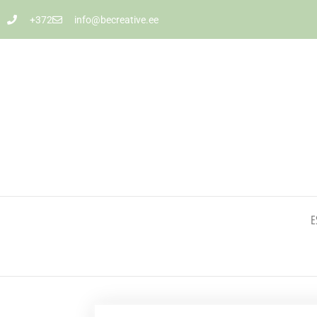
+372
info@becreative.ee
E