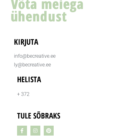
Võta meiega
ühendust
KIRJUTA
info@becreative.ee
ly@becreative.ee
HELISTA
+ 372
TULE SÕBRAKS