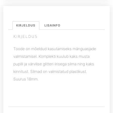
KIRJELDUS
LISAINFO
KIRJELDUS
Toode on mõeldud kasutamiseks mänguasjade
valmistamisel. Komplekti kuulub kaks musta
pupilli ja värvilise glitteri iirisega silma ning kaks
kinnitust. Silmad on valmistatud plastikust.
Suurus 18mm.