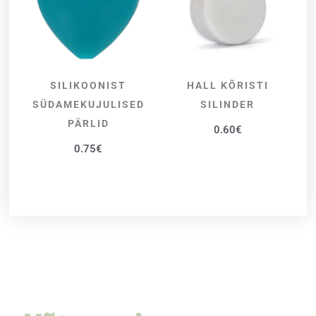
SILIKOONIST
HALL KÕRISTI
VALI
LISA KORVI
SÜDAMEKUJULISED
SILINDER
PÄRLID
0.60
€
0.75
€