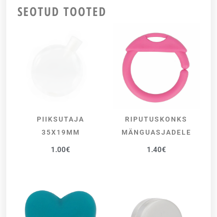
SEOTUD TOOTED
PIIKSUTAJA
RIPUTUSKONKS
LISA KORVI
VALI
35X19MM
MÄNGUASJADELE
1.00
€
1.40
€