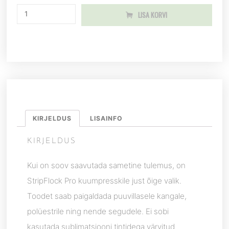
LISA KORVI
KIRJELDUS
LISAINFO
KIRJELDUS
Kui on soov saavutada sametine tulemus, on
StripFlock Pro kuumpresskile just õige valik.
Toodet saab paigaldada puuvillasele kangale,
polüestrile ning nende segudele. Ei sobi
kasutada sublimatsiooni tintidega värvitud