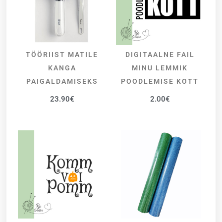
TÖÖRIIST MATILE
DIGITAALNE FAIL
LISA KORVI
LISA KORVI
KANGA
MINU LEMMIK
PAIGALDAMISEKS
POODLEMISE KOTT
23.90
€
2.00
€