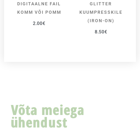
DIGITAALNE FAIL
GLITTER
LISA KORVI
VALI
KOMM VÕI POMM
KUUMPRESSKILE
(IRON-ON)
2.00
€
8.50
€
Võta meiega
ühendust