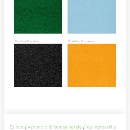
Esileht
/
Vahendid lõikemasinatele
/
Kuumpresskile