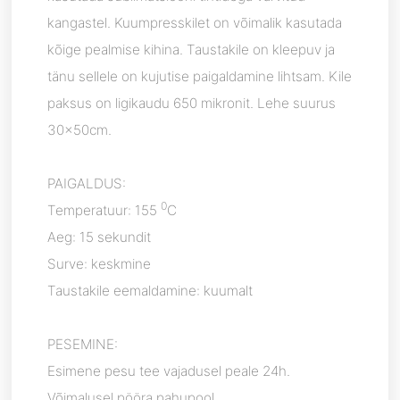
kangastel. Kuumpresskilet on võimalik kasutada
kõige pealmise kihina. Taustakile on kleepuv ja
tänu sellele on kujutise paigaldamine lihtsam. Kile
paksus on ligikaudu 650 mikronit. Lehe suurus
30x50cm.
PAIGALDUS:
0
Temperatuur:
155
C
Aeg: 15 sekundit
Surve: keskmine
Taustakile eemaldamine: kuumalt
PESEMINE:
Esimene pesu tee vajadusel peale 24h.
Võimalusel pööra pahupool.