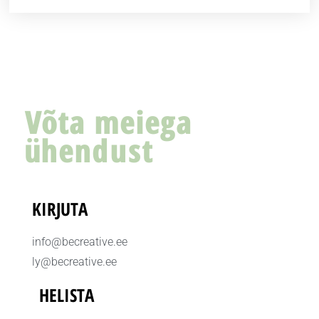
Võta meiega
ühendust
KIRJUTA
info@becreative.ee
ly@becreative.ee
HELISTA