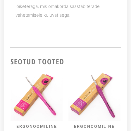
lõiketeraga, mis omakorda säästab terade
vahetamisele kuluvat aega.
SEOTUD TOOTED
ERGONOOMILINE
ERGONOOMILINE
LISA KORVI
LISA KORVI