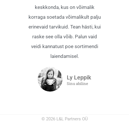
keskkonda, kus on võimalik
korraga soetada võimalikult palju
erinevaid tarvikuid. Tean hästi, kui
raske see olla võib. Palun vaid
veidi kannatust poe sortimendi
laiendamisel.
Ly Leppik
Sinu abiline
© 2026 L&L Partners OÜ