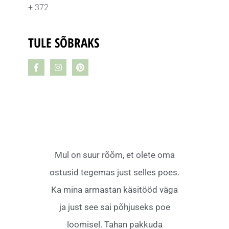
+ 372
TULE SÕBRAKS
Mul on suur rõõm, et olete oma
ostusid tegemas just selles poes.
Ka mina armastan käsitööd väga
ja just see sai põhjuseks poe
loomisel. Tahan pakkuda