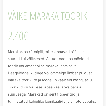
VÄIKE MARAKA TOORIK
2.40
€
Marakas on rütmipill, millest saavad rõõmu nii
suured kui väiksesed. Antud toode on mõeldud
toorikuna omanäolise maraka loomiseks.
Heegeldage, kuduge või õmmelge ümber puidust
maraka toorikute ja looge unikaalseid mänguasju.
Toorikud on väikese lapse käe jaoks paraja
suurusega. Marakad on sertifitseeritud ja
tunnistatud kahjulike kemikaalide ja ainete vabaks.