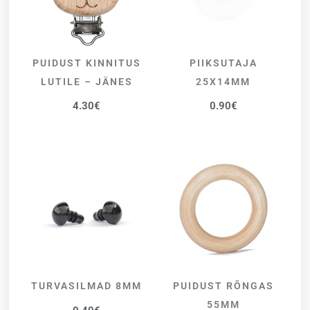
PUIDUST KINNITUS
PIIKSUTAJA
LISA KORVI
LISA KORVI
LUTILE – JÄNES
25X14MM
4.30
€
0.90
€
TURVASILMAD 8MM
PUIDUST RÕNGAS
LISA KORVI
LISA KORVI
55MM