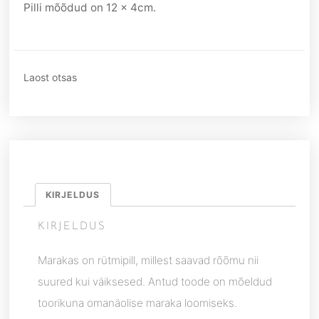
Pilli mõõdud on 12 x 4cm.
Laost otsas
KIRJELDUS
KIRJELDUS
Marakas on rütmipill, millest saavad rõõmu nii
suured kui väiksesed. Antud toode on mõeldud
toorikuna omanäolise maraka loomiseks.