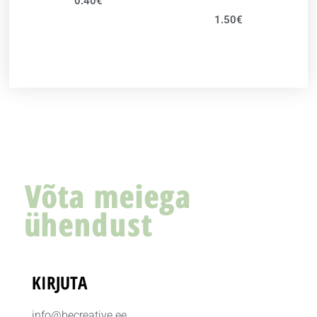
0.40
€
1.50
€
Võta meiega
ühendust
KIRJUTA
info@becreative.ee