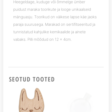
Heegeldage, kuduge või õmmelge ümber
puidust maraka toorikute ja looge unikaalseid
mänguasju. Toorikud on väikese lapse käe jaoks
paraja suurusega. Marakad on sertifitseeritud ja
tunnistatud kahjulike kemikaalide ja ainete
vabaks. Pilli mõõdud on 12 x 4cm.
SEOTUD TOOTED