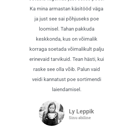
Ka mina armastan käsitööd väga
ja just see sai põhjuseks poe
loomisel. Tahan pakkuda
keskkonda, kus on võimalik
korraga soetada võimalikult palju
erinevaid tarvikuid. Tean hästi, kui
raske see olla võib. Palun vaid
veidi kannatust poe sortimendi
laiendamisel.
Ly Leppik
Sinu abiline