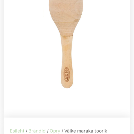
Esileht
/
Brändid
/
Opry
/ Väike maraka toorik