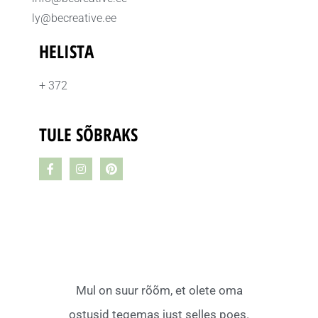
ly@becreative.ee
HELISTA
+ 372
TULE SÕBRAKS
Mul on suur rõõm, et olete oma
ostusid tegemas just selles poes.