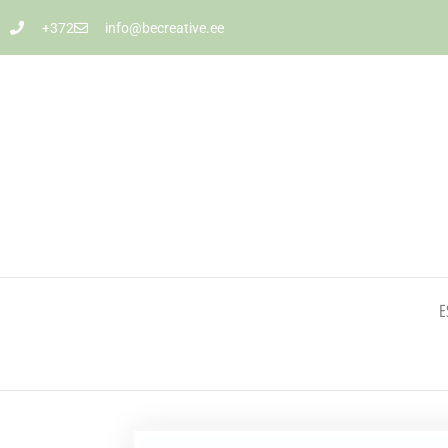
+372
info@becreative.ee
E