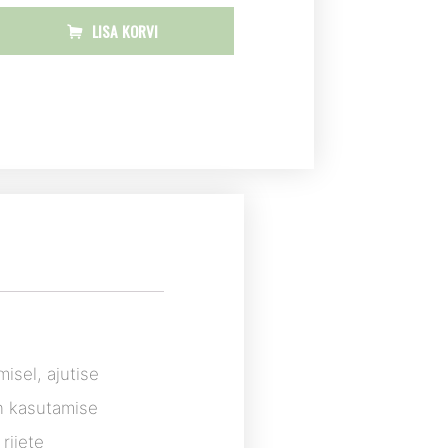
LISA KORVI
isel, ajutise
on kasutamise
riiete