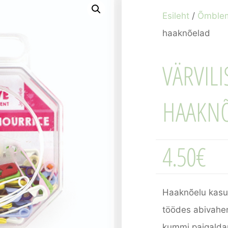
Esileht
/
Õmble
haaknõelad
VÄRVIL
HAAKN
4.50
€
Haaknõelu kasut
töödes abivahe
kummi paigaldam