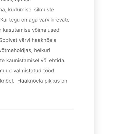
na, kudumisel silmuste
Kui tegu on aga värvikirevate
n kasutamise võimalused
 Sobivat värvi haaknõela
õtmehoidjas, helkuri
iete kaunistamisel või ehtida
muud valmistatud tööd.
aknõel. Haaknõela pikkus on