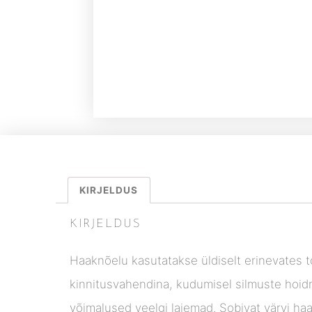
KIRJELDUS
KIRJELDUS
Haaknõelu kasutatakse üldiselt erinevates 
kinnitusvahendina, kudumisel silmuste hoid
võimalused veelgi laiemad. Sobivat värvi haa