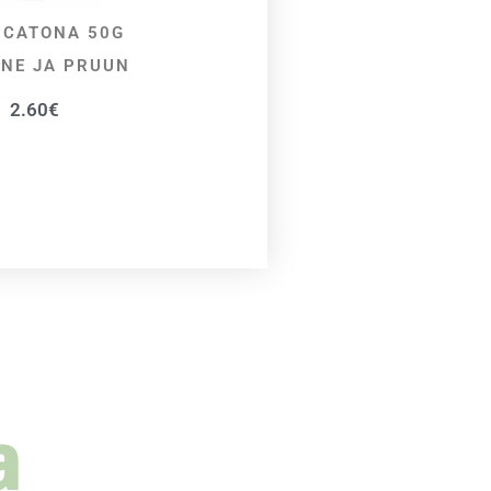
 CATONA 50G
VALI
NE JA PRUUN
2.60
€
a