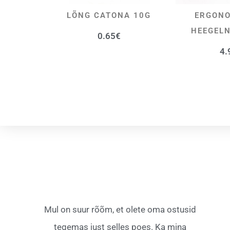
LÕNG CATONA 10G
ERGONO
VALI
LI
HEEGEL
0.65
€
4.
Mul on suur rõõm, et olete oma ostusid
tegemas just selles poes. Ka mina