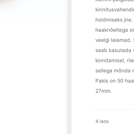
kinnitusvahendi
hoidmiseks jne. 
haaknõeltega o
veelgi laiemad.
saab kasutada v
kinnitamisel, ri
sellega mõnda 
Pakis on 50 ha
27mm.
4 laos