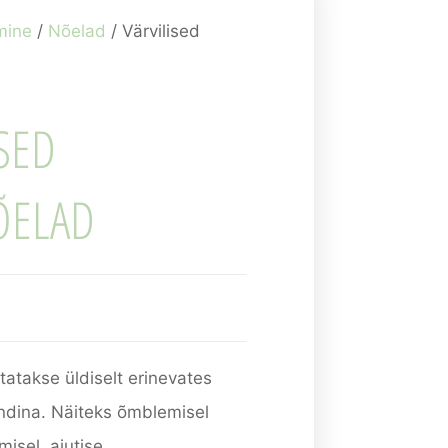
mine
/
Nõelad
/ Värvilised
ISED
ÕELAD
atakse üldiselt erinevates
ndina. Näiteks õmblemisel
isel, ajutise