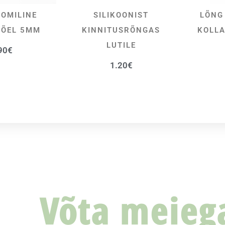
OMILINE
SILIKOONIST
LÕNG
SA KORVI
VALI
NÕEL 5MM
KINNITUSRÕNGAS
KOLLA
LUTILE
90
€
1.20
€
Võta meieg