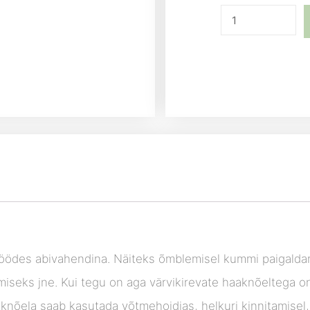
töödes abivahendina. Näiteks õmblemisel kummi paigaldam
miseks jne. Kui tegu on aga värvikirevate haaknõeltega 
knõela saab kasutada võtmehoidjas, helkuri kinnitamisel, 