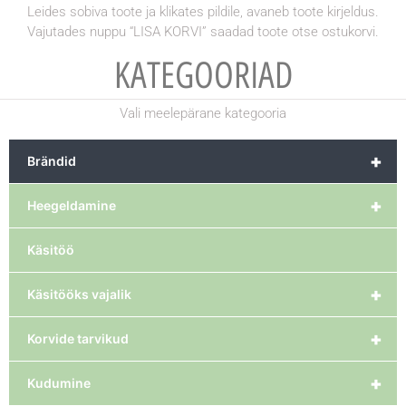
Leides sobiva toote ja klikates pildile, avaneb toote kirjeldus.
Vajutades nuppu “LISA KORVI” saadad toote otse ostukorvi.
KATEGOORIAD
Vali meelepärane kategooria
+
Brändid
+
Heegeldamine
Käsitöö
+
Käsitööks vajalik
+
Korvide tarvikud
+
Kudumine