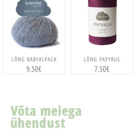
VALI
VALI
LÕNG BABYALPACA
LÕNG PAPYRUS
9.50
€
7.50
€
Võta meiega
ühendust