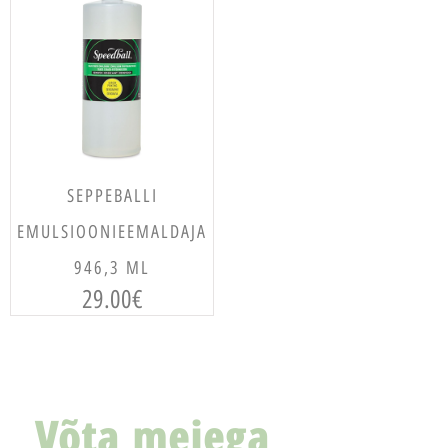
LISA KORVI
SEPPEBALLI
EMULSIOONIEEMALDAJA
946,3 ML
29.00
€
Võta meiega