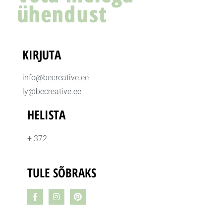
ühendust
KIRJUTA
info@becreative.ee
ly@becreative.ee
HELISTA
+ 372
TULE SÕBRAKS