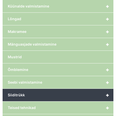
+
Küünalde valmistamine
+
Lõngad
+
Makramee
+
Mänguasjade valmistamine
Mustrid
+
Õmblemine
+
Seebi valmistamine
+
Siiditrükk
+
Teised tehnikad