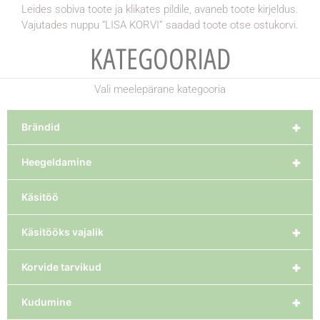
Leides sobiva toote ja klikates pildile, avaneb toote kirjeldus.
Vajutades nuppu “LISA KORVI” saadad toote otse ostukorvi.
KATEGOORIAD
Vali meelepärane kategooria
+
Brändid
+
Heegeldamine
Käsitöö
+
Käsitööks vajalik
+
Korvide tarvikud
+
Kudumine