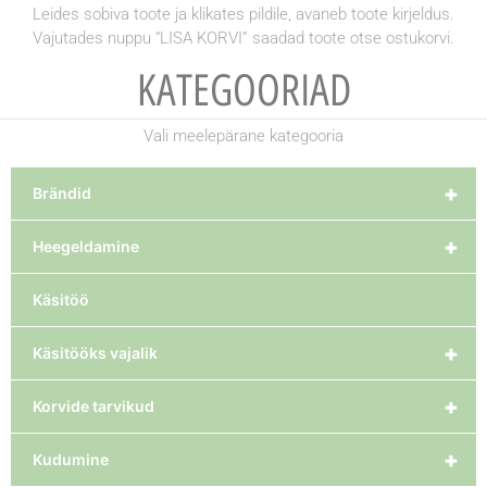
Leides sobiva toote ja klikates pildile, avaneb toote kirjeldus.
Vajutades nuppu “LISA KORVI” saadad toote otse ostukorvi.
KATEGOORIAD
Vali meelepärane kategooria
+
Brändid
+
Heegeldamine
Käsitöö
+
Käsitööks vajalik
+
Korvide tarvikud
+
Kudumine