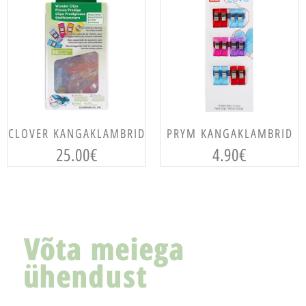
LISA KORVI
LISA KORVI
CLOVER KANGAKLAMBRID
PRYM KANGAKLAMBRID
25.00
€
4.90
€
Võta meiega
ühendust