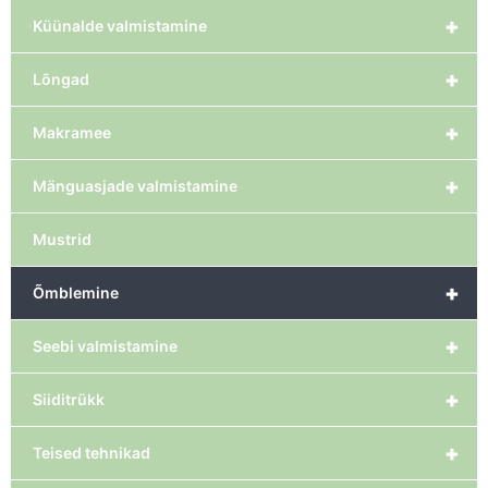
+
Küünalde valmistamine
+
Lõngad
+
Makramee
+
Mänguasjade valmistamine
Mustrid
+
Õmblemine
+
Seebi valmistamine
+
Siiditrükk
+
Teised tehnikad