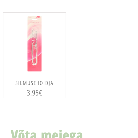
LISA KORVI
SILMUSEHOIDJA
3.95
€
Võta meiega