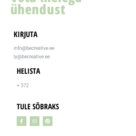
ühendust
KIRJUTA
info@becreative.ee
ly@becreative.ee
HELISTA
+ 372
TULE SÕBRAKS