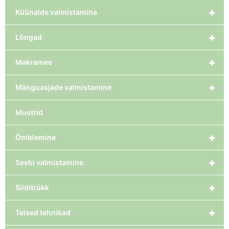
+
Küünalde valmistamine
+
Lõngad
+
Makramee
+
Mänguasjade valmistamine
Mustrid
+
Õmblemine
+
Seebi valmistamine
+
Siiditrükk
+
Teised tehnikad