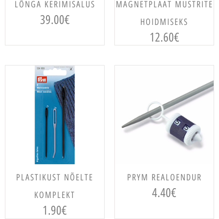
LISA KORVI
LISA KORVI
LÕNGA KERIMISALUS
MAGNETPLAAT MUSTRITE
39.00
€
HOIDMISEKS
12.60
€
LISA KORVI
LISA KORVI
PLASTIKUST NÕELTE
PRYM REALOENDUR
4.40
€
KOMPLEKT
1.90
€