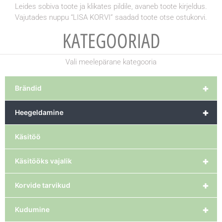
Leides sobiva toote ja klikates pildile, avaneb toote kirjeldus.
Vajutades nuppu “LISA KORVI” saadad toote otse ostukorvi.
KATEGOORIAD
Vali meelepärane kategooria
+
Brändid
+
Heegeldamine
Käsitöö
+
Käsitööks vajalik
+
Korvide tarvikud
+
Kudumine