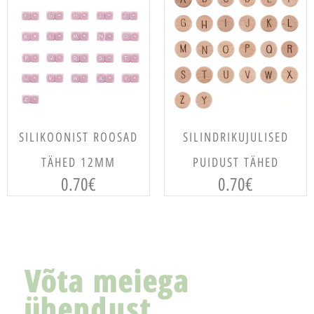
VALI
VALI
SILIKOONIST ROOSAD
SILINDRIKUJULISED
TÄHED 12MM
PUIDUST TÄHED
0.70
€
0.70
€
Võta meiega
ühendust