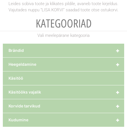
Leides sobiva toote ja klikates pildile, avaneb toote kirjeldus.
Vajutades nuppu “LISA KORVI” saadad toote otse ostukorvi.
KATEGOORIAD
Vali meelepärane kategooria
+
Brändid
+
Heegeldamine
Käsitöö
+
Käsitööks vajalik
+
Korvide tarvikud
+
Kudumine