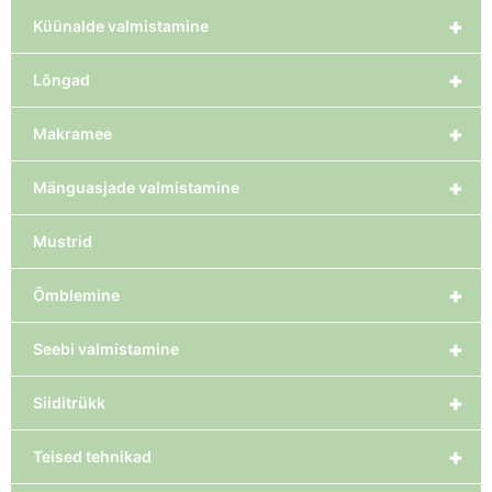
+
Küünalde valmistamine
+
Lõngad
+
Makramee
+
Mänguasjade valmistamine
Mustrid
+
Õmblemine
+
Seebi valmistamine
+
Siiditrükk
+
Teised tehnikad