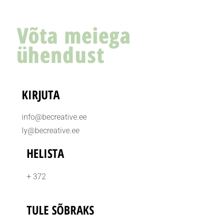
Võta meiega
ühendust
KIRJUTA
info@becreative.ee
ly@becreative.ee
HELISTA
+ 372
TULE SÕBRAKS