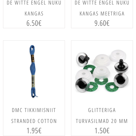
VALI
VALI
DE WITTE ENGEL NUKU
DE WITTE ENGEL NUKU
KANGAS
KANGAS MEETRIGA
6.50
€
9.60
€
VALI
VALI
DMC TIKKIMISNIIT
GLITTERIGA
STRANDED COTTON
TURVASILMAD 20 MM
1.95
€
1.50
€