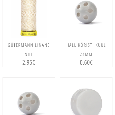
LISA KORVI
LISA KORVI
GÜTERMANN LINANE
HALL KÕRISTI KUUL
NIIT
24MM
2.95
€
0.60
€