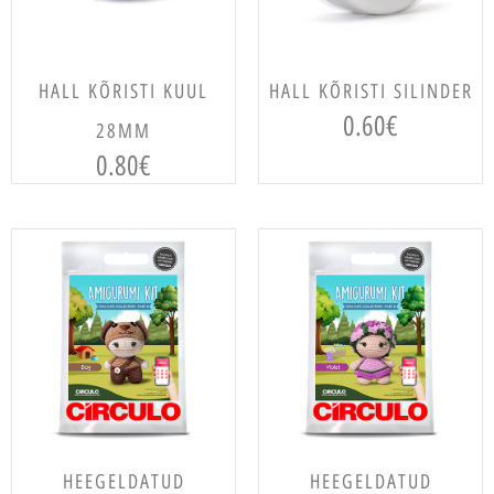
LISA KORVI
LISA KORVI
HALL KÕRISTI KUUL
HALL KÕRISTI SILINDER
0.60
€
28MM
0.80
€
LISA KORVI
LISA KORVI
HEEGELDATUD
HEEGELDATUD