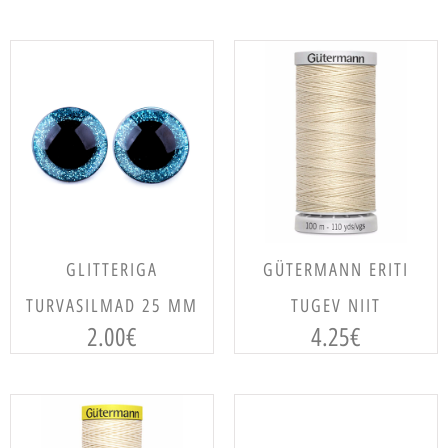
VALI
LISA KORVI
GLITTERIGA
GÜTERMANN ERITI
TURVASILMAD 25 MM
TUGEV NIIT
2.00
€
4.25
€