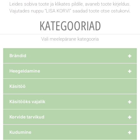
Leides sobiva toote ja klikates pildile, avaneb toote kirjeldus.
Vajutades nuppu “LISA KORVI” saadad toote otse ostukorvi.
KATEGOORIAD
Vali meelepärane kategooria
+
Brändid
+
Heegeldamine
Käsitöö
+
Käsitööks vajalik
+
Korvide tarvikud
+
Kudumine