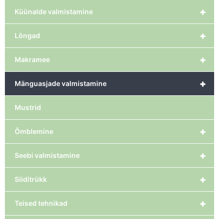
+
Küünalde valmistamine
+
Lõngad
+
Makramee
+
Mänguasjade valmistamine
Mustrid
+
Õmblemine
+
Seebi valmistamine
+
Siiditrükk
+
Teised tehnikad