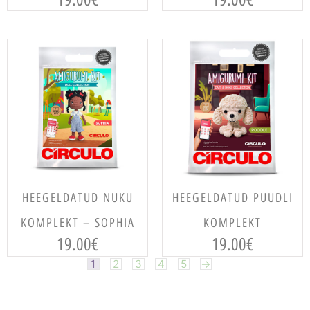
LISA KORVI
LISA KORVI
HEEGELDATUD NUKU
HEEGELDATUD PUUDLI
KOMPLEKT – SOPHIA
KOMPLEKT
19.00
€
19.00
€
1
2
3
4
5
→