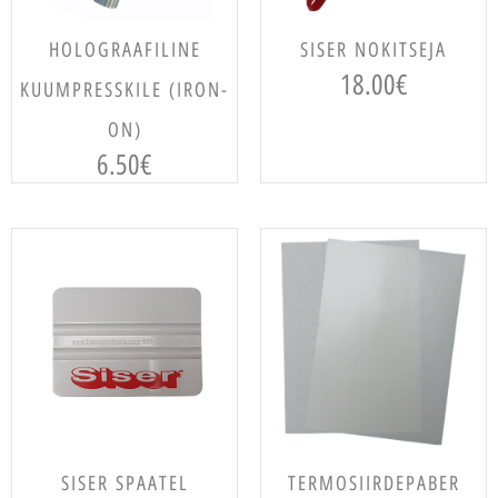
VALI
LISA KORVI
HOLOGRAAFILINE
SISER NOKITSEJA
18.00
€
KUUMPRESSKILE (IRON-
ON)
6.50
€
LISA KORVI
LISA KORVI
SISER SPAATEL
TERMOSIIRDEPABER