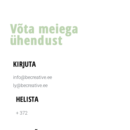
Võta meiega
ühendust
KIRJUTA
info@becreative.ee
ly@becreative.ee
HELISTA
+ 372