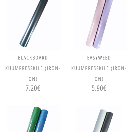
LISA KORVI
VALI
BLACKBOARD
EASYWEED
KUUMPRESSKILE (IRON-
KUUMPRESSKILE (IRON-
ON)
ON)
7.20
€
5.90
€