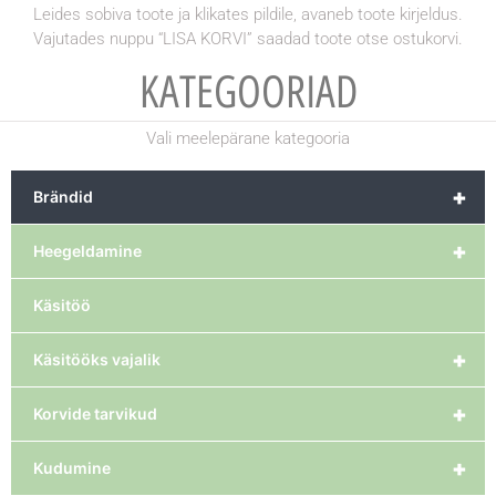
Leides sobiva toote ja klikates pildile, avaneb toote kirjeldus.
Vajutades nuppu “LISA KORVI” saadad toote otse ostukorvi.
KATEGOORIAD
Vali meelepärane kategooria
+
Brändid
+
Heegeldamine
Käsitöö
+
Käsitööks vajalik
+
Korvide tarvikud
+
Kudumine