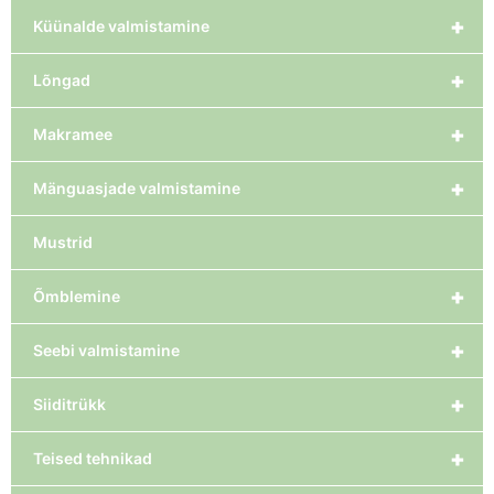
+
Küünalde valmistamine
+
Lõngad
+
Makramee
+
Mänguasjade valmistamine
Mustrid
+
Õmblemine
+
Seebi valmistamine
+
Siiditrükk
+
Teised tehnikad