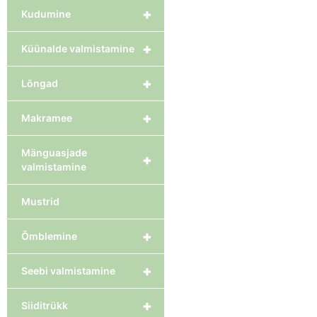
+
Kudumine
+
Küünalde valmistamine
+
Lõngad
+
Makramee
Mänguasjade
+
valmistamine
Mustrid
+
Õmblemine
+
Seebi valmistamine
+
Siiditrükk