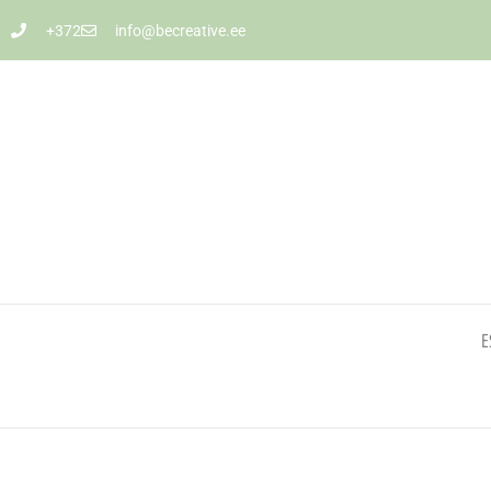
+372
info@becreative.ee
E