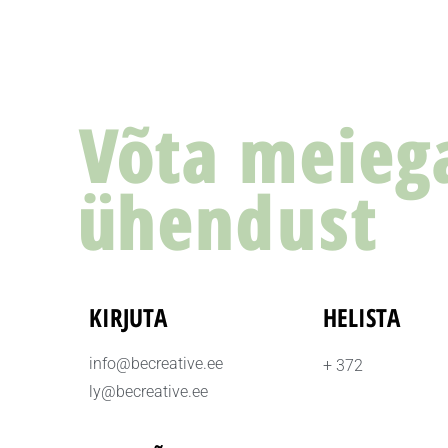
Võta meieg
ühendust
KIRJUTA
HELISTA
info@becreative.ee
+ 372
ly@becreative.ee