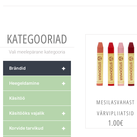
KATEGOORIAD
Vali meelepärane kategooria
+
Brändid
+
Heegeldamine
Käsitöö
VALI
MESILASVAHAST
+
VÄRVIPLIIATSID
Käsitööks vajalik
1.00
€
+
Korvide tarvikud