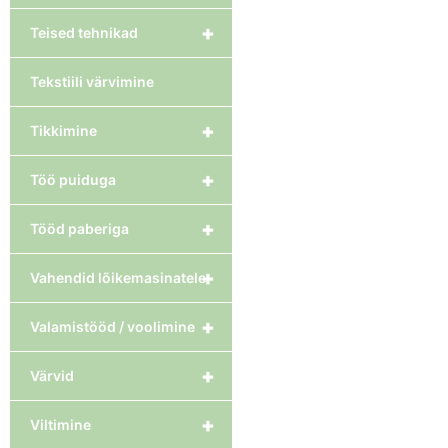
+
Teised tehnikad
Tekstiili värvimine
+
Tikkimine
+
Töö puiduga
+
Tööd paberiga
+
Vahendid lõikemasinatele
+
Valamistööd / voolimine
+
Värvid
+
Viltimine