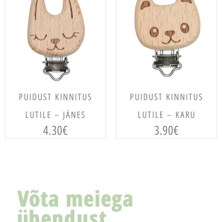
LISA KORVI
LISA KORVI
PUIDUST KINNITUS
PUIDUST KINNITUS
LUTILE – JÄNES
LUTILE – KARU
4.30
€
3.90
€
Võta meiega
ühendust