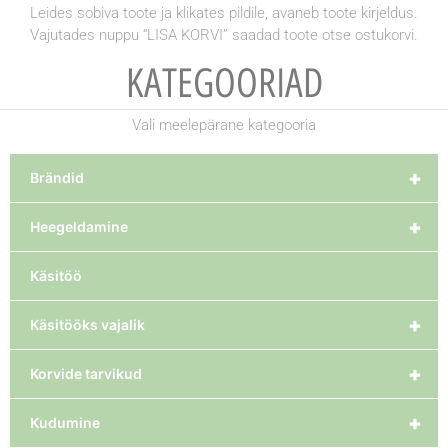
Leides sobiva toote ja klikates pildile, avaneb toote kirjeldus.
Vajutades nuppu “LISA KORVI” saadad toote otse ostukorvi.
KATEGOORIAD
Vali meelepärane kategooria
+
Brändid
+
Heegeldamine
Käsitöö
+
Käsitööks vajalik
+
Korvide tarvikud
+
Kudumine