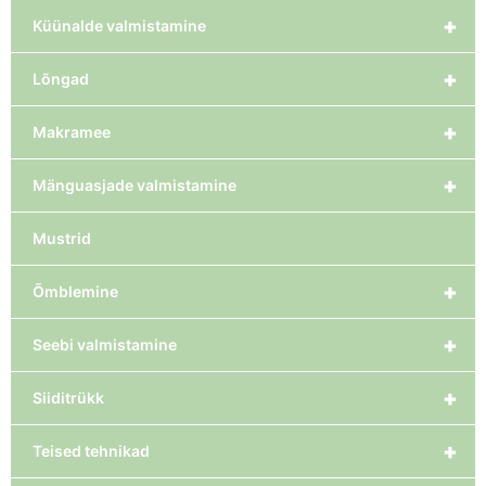
+
Küünalde valmistamine
+
Lõngad
+
Makramee
+
Mänguasjade valmistamine
Mustrid
+
Õmblemine
+
Seebi valmistamine
+
Siiditrükk
+
Teised tehnikad