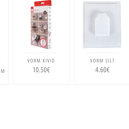
LISA KORVI
LISA KORVI
E
VORM KIVID
VORM SILT
10.50
€
4.60
€
CM