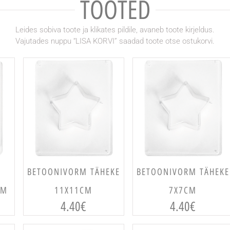
TOOTED
Leides sobiva toote ja klikates pildile, avaneb toote kirjeldus.
Vajutades nuppu “LISA KORVI” saadad toote otse ostukorvi.
LISA KORVI
LISA KORVI
BETOONIVORM TÄHEKE
BETOONIVORM TÄHEKE
CM
11X11CM
7X7CM
4.40
€
4.40
€