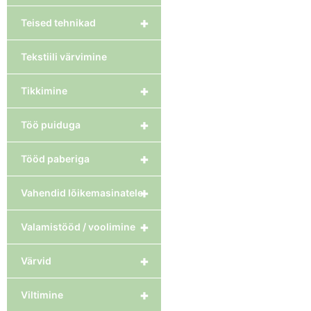
+
Teised tehnikad
Tekstiili värvimine
+
Tikkimine
+
Töö puiduga
+
Tööd paberiga
+
Vahendid lõikemasinatele
+
Valamistööd / voolimine
+
Värvid
+
Viltimine