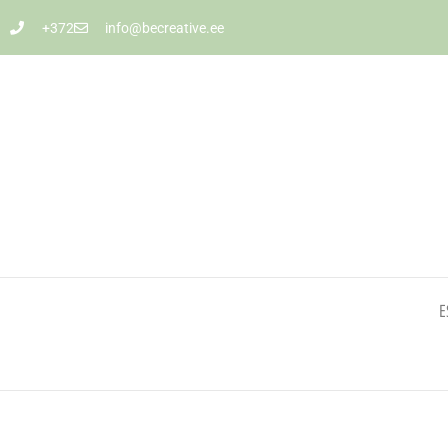
+372
info@becreative.ee
E