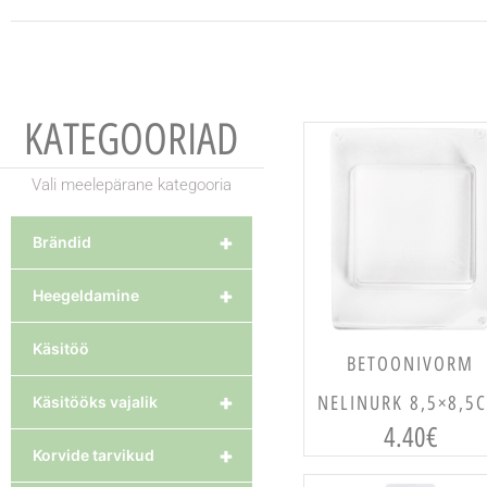
KATEGOORIAD
Vali meelepärane kategooria
+
Brändid
+
Heegeldamine
Käsitöö
LISA KORVI
BETOONIVORM
+
NELINURK 8,5×8,5
Käsitööks vajalik
4.40
€
+
Korvide tarvikud