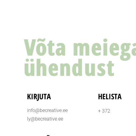
Võta meieg
ühendust
KIRJUTA
HELISTA
info@becreative.ee
+ 372
ly@becreative.ee