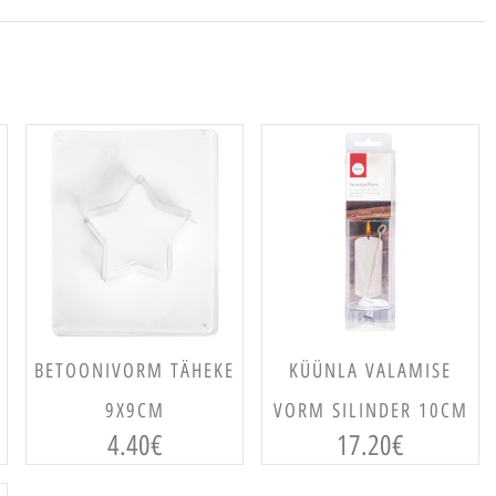
LISA KORVI
LISA KORVI
BETOONIVORM TÄHEKE
KÜÜNLA VALAMISE
9X9CM
VORM SILINDER 10CM
4.40
€
17.20
€