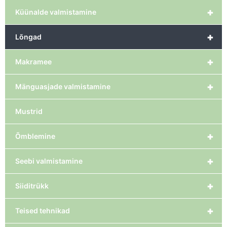
+
Küünalde valmistamine
+
Lõngad
+
Makramee
+
Mänguasjade valmistamine
Mustrid
+
Õmblemine
+
Seebi valmistamine
+
Siiditrükk
+
Teised tehnikad