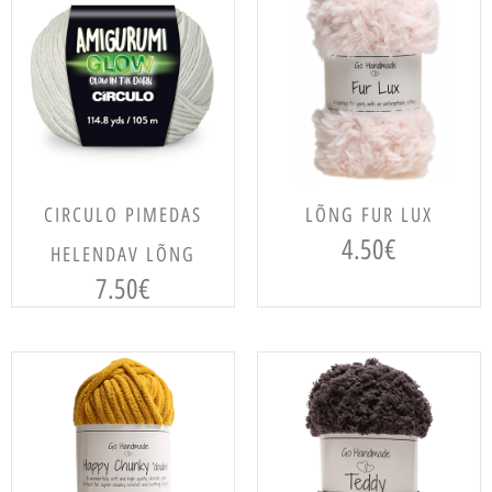
LISA KORVI
VALI
CIRCULO PIMEDAS
LÕNG FUR LUX
4.50
€
HELENDAV LÕNG
7.50
€