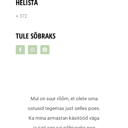
HELISTA
+ 372
TULE SÕBRAKS
Mul on suur rõõm, et olete oma
ostusid tegemas just selles poes.
Ka mina armastan käsitööd väga
ja just see sai põhjuseks poe