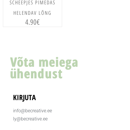
LISA KORVI
SCHEEPJES PIMEDAS
HELENDAV LÕNG
4.90
€
Võta meiega
ühendust
KIRJUTA
info@becreative.ee
ly@becreative.ee