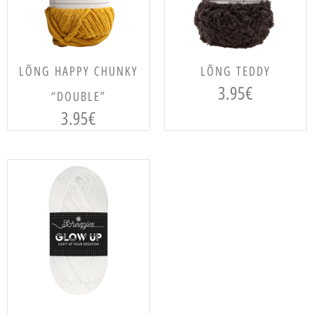
VALI
VALI
LÕNG HAPPY CHUNKY
LÕNG TEDDY
3.95
€
“DOUBLE”
3.95
€