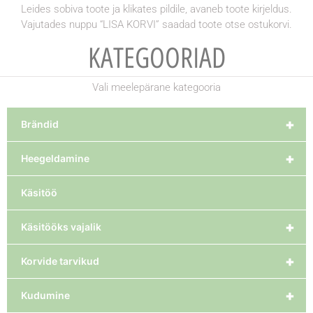
Leides sobiva toote ja klikates pildile, avaneb toote kirjeldus.
Vajutades nuppu “LISA KORVI” saadad toote otse ostukorvi.
KATEGOORIAD
Vali meelepärane kategooria
+
Brändid
+
Heegeldamine
Käsitöö
+
Käsitööks vajalik
+
Korvide tarvikud
+
Kudumine